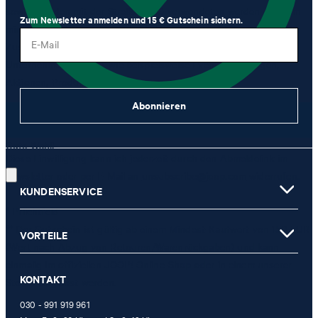
sowie von den mit der Strellson AG verwendeten werden darf, um
Zum Newsletter anmelden und 15 € Gutschein sichern.
mir per Newsletter oder via E-Mail Werbung und Informationen im
E-Mail
Zusammenhang mit Produkten, Angeboten und Leistungen der
Unternehmensgruppe, wie beispielsweise Event-Einladungen,
Aktionen, Produkt-Promotions zuzusenden.
Abonnieren
JETZT ANMELDEN
Gute Wahl!
Diese Einwilligung kann ich jederzeit durch den Abmeldelink im
Newsletter oder per E-Mail an
unsubscribe@joop.com
widerrufen.
KUNDENSERVICE
* Pflichtfeld
** Der Gutschein ist gültig ab einem Mindest-Kaufwert von 150 EUR
VORTEILE
(Wert nach Abzug von Retouren/Warenrückgaben) und kann
einmalig im offiziellen JOOP! Online-Shop oder in einem unserer
KONTAKT
Stores eingelöst werden.
030 - 991 919 961