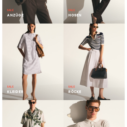
SALE
SALE
ANZÜGE
HOSEN
SALE
SALE
KLEIDER
RÖCKE