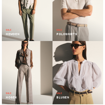
SALE
SALE
HEMDEN
POLOSHIRTS
SALE
SALE
HOSEN
BLUSEN