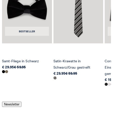
BESTSELLER
Samt-Fliege in Schwarz
Satin-Krawatte in
Corn
€ 29.95
€ 59.95
Schwarz/Grau gestreift
Eins
€ 29.95
€ 59.95
gemu
€ 19.
Newsletter