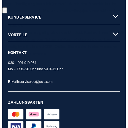
Diese Einwilligung kann ich jederzeit durch den Abmeldelink im
Newsletter oder per E-Mail an
unsubscribe@joop.com
widerrufen.
KUNDENSERVICE
* Pflichtfeld
** Der Gutschein ist gültig ab einem Mindest-Kaufwert von 150 EUR
VORTEILE
(Wert nach Abzug von Retouren/Warenrückgaben) und kann
einmalig im offiziellen JOOP! Online-Shop oder in einem unserer
KONTAKT
Stores eingelöst werden.
030 - 991 919 961
Mo – Fr 8–20 Uhr und Sa 9–12 Uhr
E-Mail:
service.de@joop.com
ZAHLUNGSARTEN