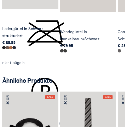
nicht Trommeltrocknen
Ledergürtel in Schwarz
Wendegürtel in
Corn
strukturiert
Dunkelbraun/Schwarz
Schw
€ 89.95
€ 79.95
€ 29
nicht bügeln
Ähnliche Produkte
chemische Reinigung mit Perchlorethylen, schonend