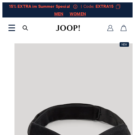
15% EXTRA im Summer Special
| Code:
EXTRA15
MEN
WOMEN