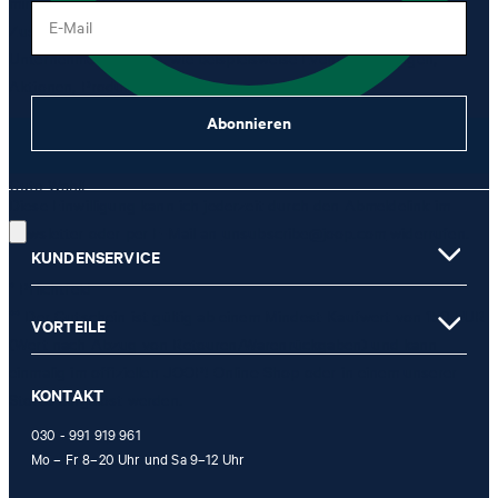
mir per Newsletter oder via E-Mail Werbung und Informationen im
E-Mail
Zusammenhang mit Produkten, Angeboten und Leistungen der
Unternehmensgruppe, wie beispielsweise Event-Einladungen,
Aktionen, Produkt-Promotions zuzusenden.
Abonnieren
JETZT ANMELDEN
Gute Wahl!
Diese Einwilligung kann ich jederzeit durch den Abmeldelink im
Newsletter oder per E-Mail an
unsubscribe@joop.com
widerrufen.
KUNDENSERVICE
* Pflichtfeld
** Der Gutschein ist gültig ab einem Mindest-Kaufwert von 150 EUR
VORTEILE
(Wert nach Abzug von Retouren/Warenrückgaben) und kann
einmalig im offiziellen JOOP! Online-Shop oder in einem unserer
KONTAKT
Stores eingelöst werden.
030 - 991 919 961
Mo – Fr 8–20 Uhr und Sa 9–12 Uhr