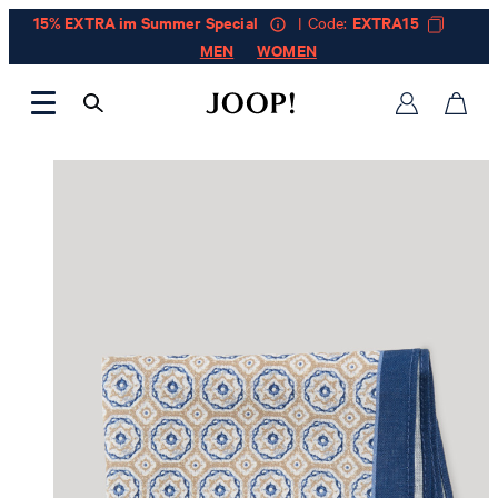
15% EXTRA im Summer Special
| Code:
EXTRA15
MEN
WOMEN