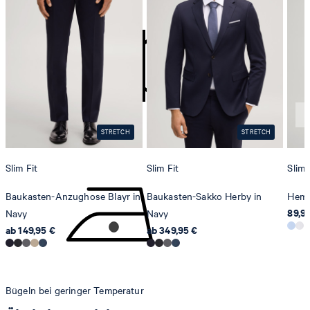
contact@strellson.com
Produzent
Strellson AG
Sonnenwiesenstrasse 21
8280 Kreuzlingen
Schweiz
STRETCH
STRETCH
nicht Trommeltrocknen
Slim Fit
Slim Fit
Slim 
Baukasten-Anzughose Blayr in
Baukasten-Sakko Herby in
Hemd
89,9
Navy
Navy
ab 149,95 €
ab 349,95 €
Bügeln bei geringer Temperatur