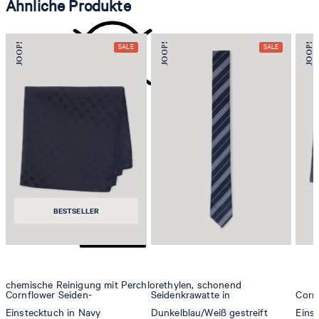
Ähnliche Produkte
nicht reinigen
BESTSELLER
chemische Reinigung mit Perchlorethylen, schonend
Cornflower Seiden-
Seidenkrawatte in
Corn
Einstecktuch in Navy
Dunkelblau/Weiß gestreift
Eins