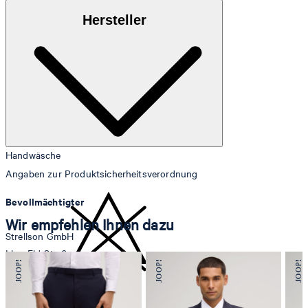
Aus 100% Leinen
Hersteller
Handwäsche
Angaben zur Produktsicherheitsverordnung
Bevollmächtigter
Wir empfehlen Ihnen dazu
Strellson GmbH
Line-Eid-Str. 6
78467 Konstanz
Deutschland
nicht bleichen