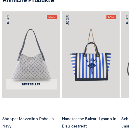
BESTSELLER
Shopper Mazzolino Rahel in
Handtasche Baleari Lysann in
Schu
Navy
Blau gestreift
Jasm