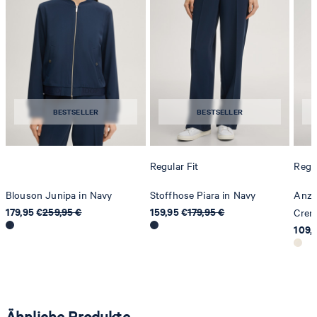
contact@strellson.com
Produzent
Strellson AG
Sonnenwiesenstrasse 21
8280 Kreuzlingen
BESTSELLER
BESTSELLER
Schweiz
Regular Fit
Regul
Blouson Junipa in Navy
Stoffhose Piara in Navy
Anzu
179,95 €
259,95 €
159,95 €
179,95 €
Crem
109,
Ähnliche Produkte