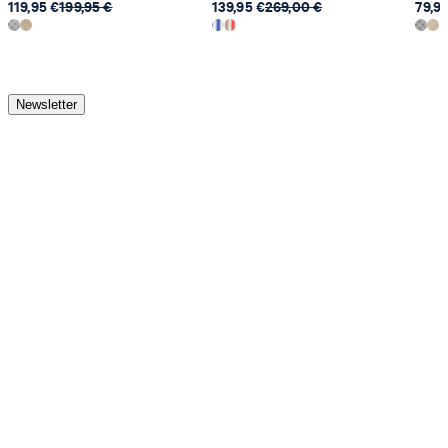
119,95 €
199,95 €
139,95 €
269,00 €
79,9
Newsletter