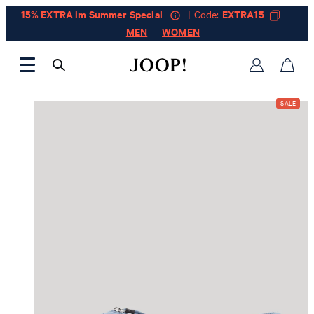
15% EXTRA im Summer Special
| Code:
EXTRA15
MEN
WOMEN