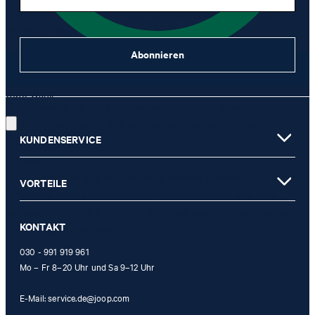
Unternehmensgruppe, wie beispielsweise Event-Einladungen,
Aktionen, Produkt-Promotions zuzusenden.
Abonnieren
JETZT ANMELDEN
Gute Wahl!
Diese Einwilligung kann ich jederzeit durch den Abmeldelink im
Newsletter oder per E-Mail an
unsubscribe@joop.com
widerrufen.
KUNDENSERVICE
* Pflichtfeld
** Der Gutschein ist gültig ab einem Mindest-Kaufwert von 150 EUR
VORTEILE
(Wert nach Abzug von Retouren/Warenrückgaben) und kann
einmalig im offiziellen JOOP! Online-Shop oder in einem unserer
KONTAKT
Stores eingelöst werden.
030 - 991 919 961
Mo – Fr 8–20 Uhr und Sa 9–12 Uhr
E-Mail:
service.de@joop.com