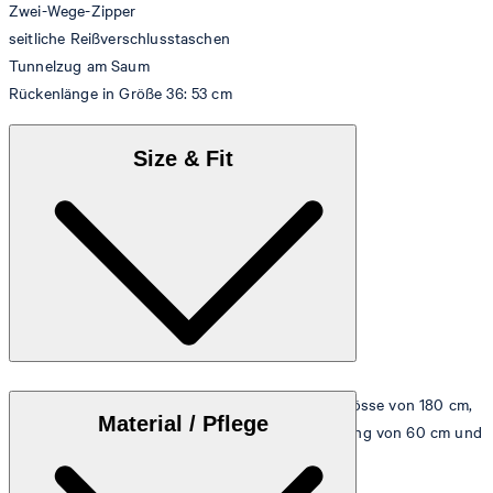
Zwei-Wege-Zipper
seitliche Reißverschlusstaschen
Tunnelzug am Saum
Rückenlänge in Größe 36: 53 cm
Size & Fit
Das Model trägt die Grösse 36 bei einer Körpergrösse von 180 cm,
Material / Pflege
einem Brustumfang von 83 cm, einem Taillenumfang von 60 cm und
einem Hüftumfang von 90 cm.