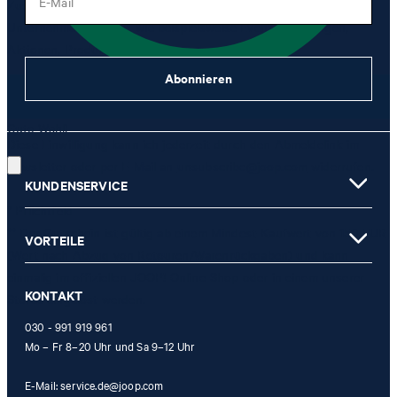
E-Mail
Zusammenhang mit Produkten, Angeboten und Leistungen der
Unternehmensgruppe, wie beispielsweise Event-Einladungen,
Aktionen, Produkt-Promotions zuzusenden.
Abonnieren
JETZT ANMELDEN
Gute Wahl!
Diese Einwilligung kann ich jederzeit durch den Abmeldelink im
Newsletter oder per E-Mail an
unsubscribe@joop.com
widerrufen.
KUNDENSERVICE
* Pflichtfeld
** Der Gutschein ist gültig ab einem Mindest-Kaufwert von 150 EUR
VORTEILE
(Wert nach Abzug von Retouren/Warenrückgaben) und kann
einmalig im offiziellen JOOP! Online-Shop oder in einem unserer
KONTAKT
Stores eingelöst werden.
030 - 991 919 961
Mo – Fr 8–20 Uhr und Sa 9–12 Uhr
E-Mail:
service.de@joop.com