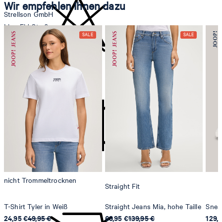
Wir empfehlen Ihnen dazu
Strellson GmbH
Line-Eid-Str. 6
78467 Konstanz
Deutschland
nicht bleichen
contact@strellson.com
Produzent
Strellson AG
Sonnenwiesenstrasse 21
8280 Kreuzlingen
Schweiz
nicht Trommeltrocknen
Straight Fit
T-Shirt Tyler in Weiß
Straight Jeans Mia, hohe Taille
Sneak
24,95 €
49,95 €
69,95 €
139,95 €
129,