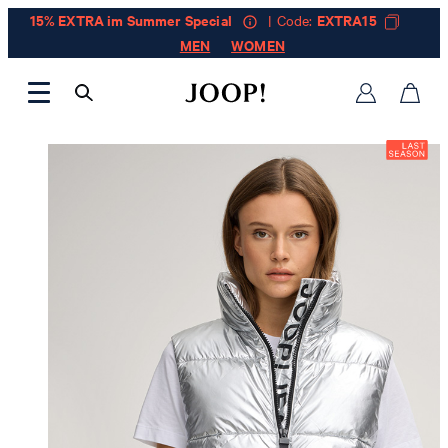
15% EXTRA im Summer Special
| Code:
EXTRA15
MEN
WOMEN