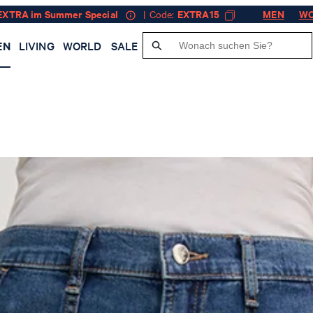
EXTRA im Summer Special
| Code:
EXTRA15
MEN
W
EN
LIVING
WORLD
SALE