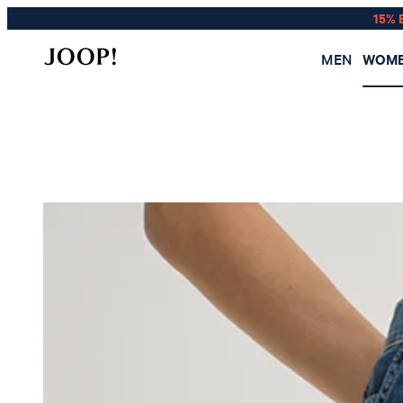
15% 
MEN
WOM