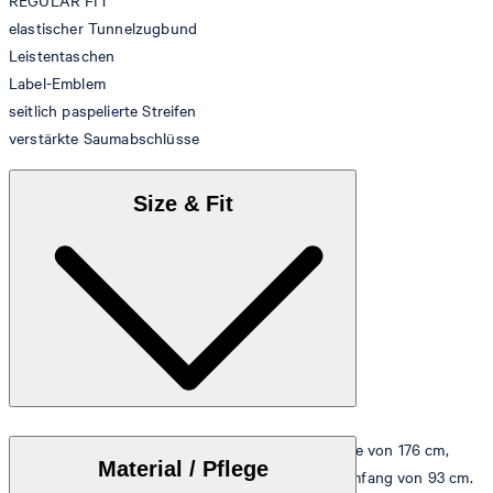
REGULAR FIT
elastischer Tunnelzugbund
Leistentaschen
Label-Emblem
seitlich paspelierte Streifen
verstärkte Saumabschlüsse
Size & Fit
Das Model trägt die Größe S bei einer Körpergröße von 176 cm,
Material / Pflege
einem Taillenumfang von 63 cm und einem Hüftumfang von 93 cm.