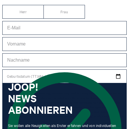
Herr
Frau
Geburtsdatum (TT.MM.JJJJ)
JOOP!
NEWS
*Ich stimme der Erhebung, Verarbeitung und Nutzung von Tracking-Daten des
Newsletters zu Zwecken der persönlichen Beratung, im Rahmen des
Kundenservice sowie der Personalisierung von Werbung zu. Erhoben werden
ABONNIEREN
Informationen zum Newsletter (Name des Newsletters, Kategorie des
Newsletters, Zeitpunkt des Versands, Öffnungszeitpunkt) und wann ich auf
welchen Link innerhalb des Newsletters klicke sowie ggf. auch Käufe, die ich im
Zusammenhang mit dem Newsletter tätige.
Sie wollen alle Neuigkeiten als Erster erfahren und von individuellen