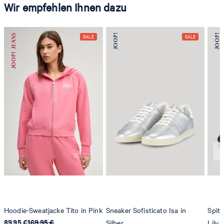
Wir empfehlen Ihnen dazu
Hoodie-Sweatjacke Tito in Pink
Sneaker Sofisticato Isa in
Spitz
89,95 €
169,95 €
Silber
Lily 