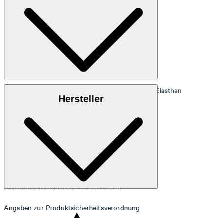
Sweat aus 71% Baumwolle, 21% Polyester und 8% Elasthan
Hersteller
Maschinenwäsche bei 30°C schonend
Angaben zur Produktsicherheitsverordnung