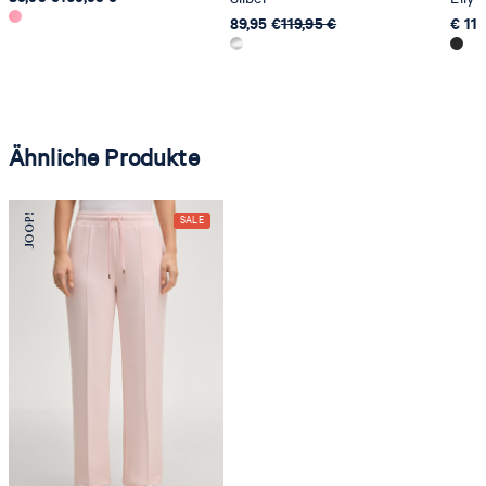
89,95 €
119,95 €
€ 119
Ähnliche Produkte