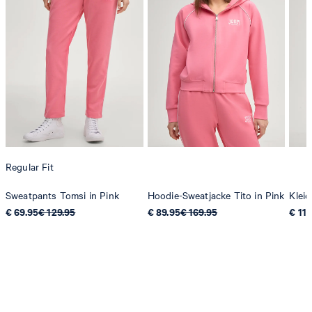
Regular Fit
Sweatpants Tomsi in Pink
Hoodie-Sweatjacke Tito in Pink
Kleid
€ 69.95
€ 129.95
€ 89.95
€ 169.95
€ 119