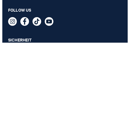
129,95 €
FOLLOW US
69,95 €
inkl. MwSt
GRÖSSE AUSWÄHLEN
SICHERHEIT
DATENSCHUTZ & IMPRESSUM
AGB
Datenschutz
Impressum
Cookie-Einstellungen
Barrierefreiheitserklärung
Barrierefreiheitsfunktionen
Vertrag widerrufen
Land ändern
JOOP!
Deutschland