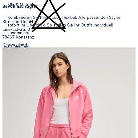
Mix & Match
Bevollmächtigter
Kombinieren Sie Ihren Look flexibel. Alle passenden Styles
Strellson GmbH
sofort im Überblick: So stellen Sie Ihr Outfit individuell
Line-Eid-Str. 6
zusammen.
78467 Konstanz
Deutschland
nicht bleichen
contact@strellson.com
Produzent
Strellson AG
Sonnenwiesenstrasse 21
8280 Kreuzlingen
Schweiz
nicht Trommeltrocknen