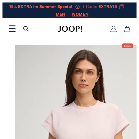
15% EXTRA im Summer Special
| Code:
EXTRA15
MEN
WOMEN