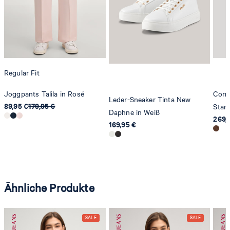
Regular Fit
Joggpants Talila in Rosé
Corn
Leder-Sneaker Tinta New
89,95 €
179,95 €
Stam
Daphne in Weiß
269,
169,95 €
Ähnliche Produkte