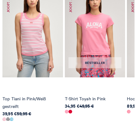
BESTSELLER
Top Tiani in Pink/Weiß
T-Shirt Toyah in Pink
Hood
34,95 €
49,95 €
89,9
gestreift
39,95 €
59,95 €