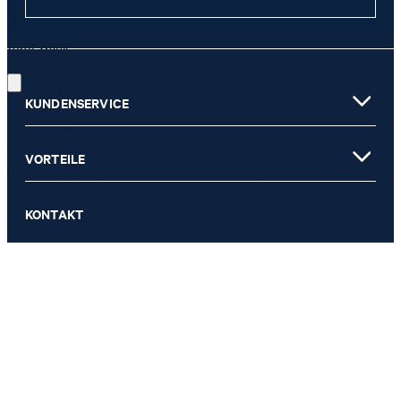
JETZT ANMELDEN
Gute Wahl!
Diese Einwilligung kann ich jederzeit durch den Abmeldelink im
Newsletter oder per E-Mail an
unsubscribe@joop.com
widerrufen.
KUNDENSERVICE
Sweatshirt Tamea in Rosé
* Pflichtfeld
129,95 €
** Der Gutschein ist gültig ab einem Mindest-Kaufwert von 150 EUR
VORTEILE
79,95 €
(Wert nach Abzug von Retouren/Warenrückgaben) und kann
inkl. MwSt
einmalig im offiziellen JOOP! Online-Shop oder in einem unserer
KONTAKT
Stores eingelöst werden.
GRÖSSE AUSWÄHLEN
030 - 991 919 961
Mo – Fr 8–20 Uhr und Sa 9–12 Uhr
E-Mail:
service.de@joop.com
ZAHLUNGSARTEN