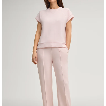
Strellson AG
Sonnenwiesenstrasse 21
8280 Kreuzlingen
Schweiz
liegend und im Schatten trocknen
Bügeln bei geringer Temperatur