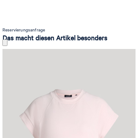
Reservierungsanfrage
Das macht diesen Artikel besonders
Im kurzärmeligen Design mit Raglanärmeln passt das Sweatshirt
Tamea als vielseitiger Style für die sommerliche Saison. Kurze
Seitenschlitze am Saum und der Rundhalsausschnitt mit V-Stitching
heben den modernen Look hervor. Für einen ikonischen Akzent
sorgt die applizierte Signé-Plakette. Komfortable Leichtigkeit erhält
das Shirt durch den Modal-Mix.