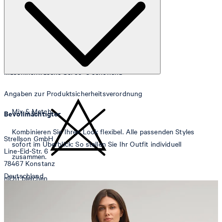
Maschinenwäsche bei 30°C schonend
Angaben zur Produktsicherheitsverordnung
Mix & Match
Bevollmächtigter
Kombinieren Sie Ihren Look flexibel. Alle passenden Styles
Strellson GmbH
sofort im Überblick: So stellen Sie Ihr Outfit individuell
Line-Eid-Str. 6
zusammen.
78467 Konstanz
Deutschland
nicht bleichen
contact@strellson.com
Produzent