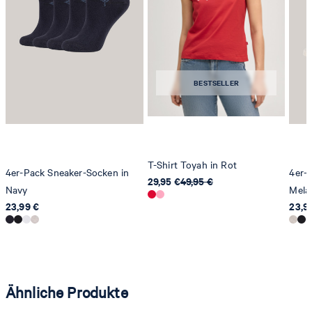
Strellson AG
Sonnenwiesenstrasse 21
8280 Kreuzlingen
BESTSELLER
Schweiz
T-Shirt Toyah in Rot
4er-Pack Sneaker-Socken in
4er-
29,95 €
49,95 €
Navy
Mela
23,99 €
23,9
Ähnliche Produkte