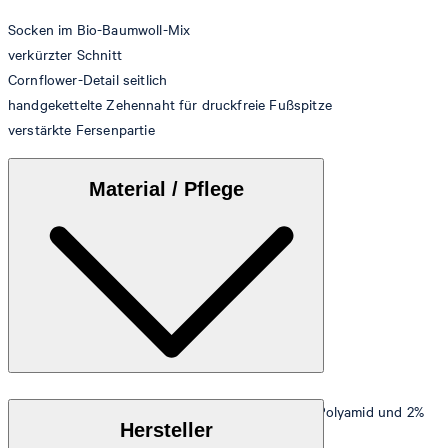
Socken im Bio-Baumwoll-Mix
verkürzter Schnitt
Cornflower-Detail seitlich
handgekettelte Zehennaht für druckfreie Fußspitze
verstärkte Fersenpartie
Material / Pflege
Stretchige Qualität aus 62% Bio-Baumwolle, 36% Polyamid und 2%
Hersteller
Elasthan