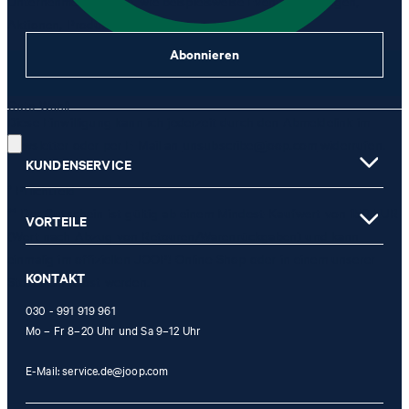
Unternehmensgruppe, wie beispielsweise Event-Einladungen,
Aktionen, Produkt-Promotions zuzusenden.
Abonnieren
JETZT ANMELDEN
Gute Wahl!
Diese Einwilligung kann ich jederzeit durch den Abmeldelink im
Newsletter oder per E-Mail an
unsubscribe@joop.com
widerrufen.
KUNDENSERVICE
* Pflichtfeld
** Der Gutschein ist gültig ab einem Mindest-Kaufwert von 150 EUR
VORTEILE
(Wert nach Abzug von Retouren/Warenrückgaben) und kann
einmalig im offiziellen JOOP! Online-Shop oder in einem unserer
KONTAKT
Stores eingelöst werden.
030 - 991 919 961
Mo – Fr 8–20 Uhr und Sa 9–12 Uhr
E-Mail:
service.de@joop.com