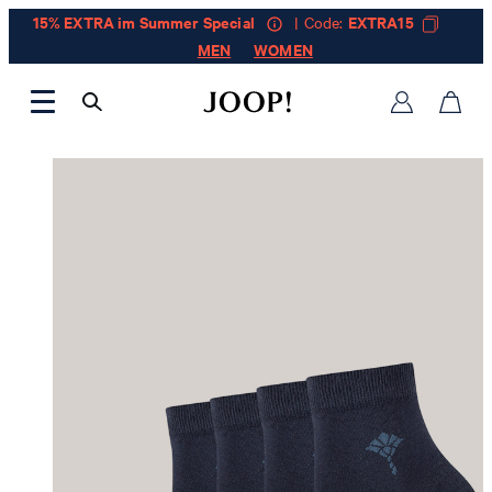
15% EXTRA im Summer Special
| Code:
EXTRA15
MEN
WOMEN