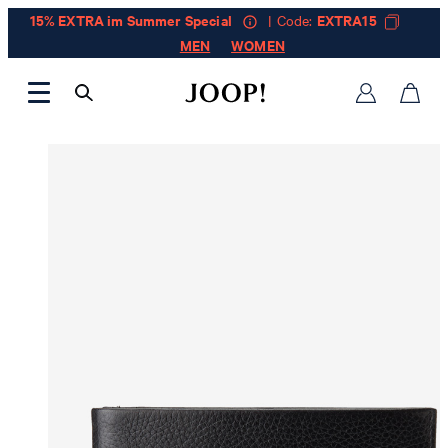
15% EXTRA im Summer Special
| Code:
EXTRA15
MEN
WOMEN