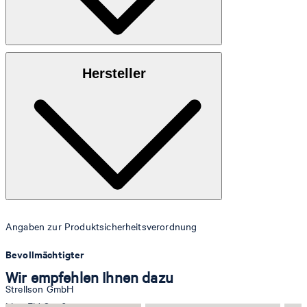
Obermaterial
: Aus 100% genarbtem Rindsleder
Hersteller
Futter
: 100% Textil
Angaben zur Produktsicherheitsverordnung
Bevollmächtigter
Wir empfehlen Ihnen dazu
Strellson GmbH
Line-Eid-Str. 6