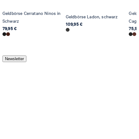
Geldbörse Cerratano Ninos in
Geld
Geldbörse Ladon, schwarz
Schwarz
Cage
109,95 €
79,95 €
75,9
Newsletter