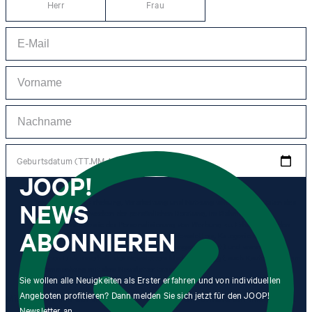
Herr
Frau
Geburtsdatum (TT.MM.JJJJ)
JOOP!
NEWS
*Ich stimme der Erhebung, Verarbeitung und Nutzung von Tracking-Daten des
Newsletters zu Zwecken der persönlichen Beratung, im Rahmen des
Kundenservice sowie der Personalisierung von Werbung zu. Erhoben werden
ABONNIEREN
Informationen zum Newsletter (Name des Newsletters, Kategorie des
Newsletters, Zeitpunkt des Versands, Öffnungszeitpunkt) und wann ich auf
welchen Link innerhalb des Newsletters klicke sowie ggf. auch Käufe, die ich im
Zusammenhang mit dem Newsletter tätige.
Sie wollen alle Neuigkeiten als Erster erfahren und von individuellen
Angeboten profitieren? Dann melden Sie sich jetzt für den JOOP!
Mit einem Klick auf „Newsletter abonnieren" erkläre ich mich damit
Newsletter an.