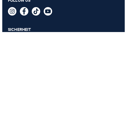
FOLLOW US
99,95 €
inkl. MwSt
SICHERHEIT
DATENSCHUTZ & IMPRESSUM
AGB
Datenschutz
Impressum
Cookie-Einstellungen
Barrierefreiheitserklärung
Barrierefreiheitsfunktionen
Vertrag widerrufen
Land ändern
JOOP!
Deutschland