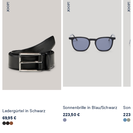
78467 Konstanz
Deutschland
contact@strellson.com
Produzent
Strellson AG
Sonnenwiesenstrasse 21
8280 Kreuzlingen
Schweiz
Sonnenbrille in Blau/Schwarz
Sonne
Ledergürtel in Schwarz
223,50 €
223,
69,95 €