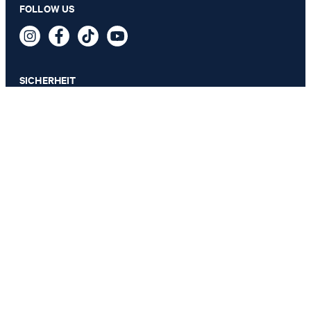
299,00 €
FOLLOW US
199,95 €
inkl. MwSt
GRÖSSE AUSWÄHLEN
SICHERHEIT
DATENSCHUTZ & IMPRESSUM
AGB
Datenschutz
Impressum
Cookie-Einstellungen
Barrierefreiheitserklärung
Barrierefreiheitsfunktionen
Vertrag widerrufen
Land ändern
JOOP!
Deutschland