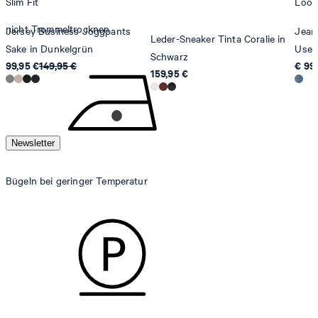
Slim Fit
Loos
nicht Trommeltrocknen
Jersey Business Joggpants
Jean
Leder-Sneaker Tinta Coralie in
Sake in Dunkelgrün
Use
Schwarz
99,95 €
149,95 €
€ 99
159,95 €
Newsletter
Bügeln bei geringer Temperatur