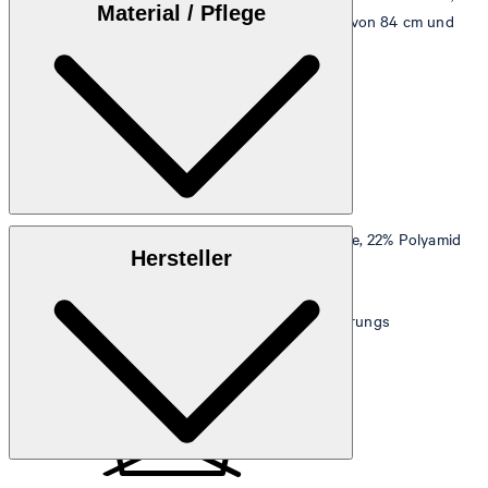
Material / Pflege
einem Brustumfang von 98 cm, einer Taillenweite von 84 cm und
einem Hüftumfang von 98 cm.
Größentabelle
Obermaterial
: Stretchige Qualität aus 74% Viskose, 22% Polyamid
Hersteller
und 4% Elasthan
Futter
: 95% Polyester und 5% Elasthan
Hinweis
: Enthält nichttextile Teile tierischen Ursprungs