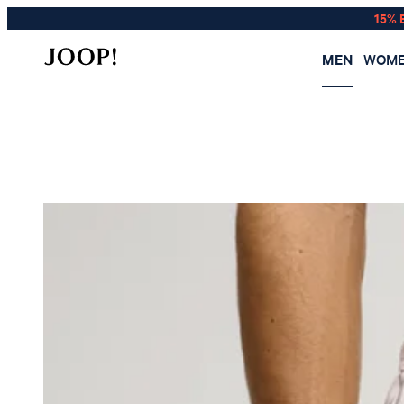
15% 
MEN
WOM