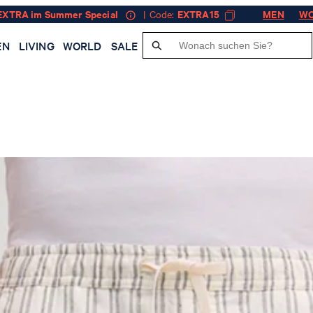
EXTRA im Summer Special
| Code:
EXTRA15
MEN
W
EN
LIVING
WORLD
SALE