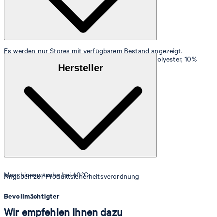
Es werden nur Stores mit verfügbarem Bestand angezeigt.
Stretchige Qualität aus 70% Bio-Baumwolle, 18% Polyester, 10%
Hersteller
Polyamid und 2% Elasthan
Maschinenwäsche bei 40°C
Angaben zur Produktsicherheitsverordnung
Bevollmächtigter
Wir empfehlen Ihnen dazu