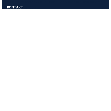
einmalig im offiziellen JOOP! Online-Shop oder in einem unserer
GRÖSSE AUSWÄHLEN
KONTAKT
Stores eingelöst werden.
030 - 991 919 961
Mo – Fr 8–20 Uhr und Sa 9–12 Uhr
E-Mail:
service.de@joop.com
ZAHLUNGSARTEN
VERSANDARTEN