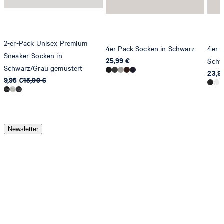
2-er-Pack Unisex Premium
4er Pack Socken in Schwarz
4er-
Sneaker-Socken in
25,99 €
Schw
Schwarz/Grau gemustert
23,9
9,95 €
15,99 €
Newsletter