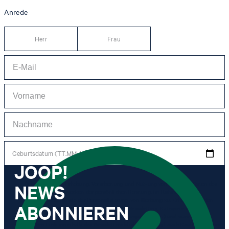
Anrede
Herr
Frau
Geburtsdatum (TT.MM.JJJJ)
JOOP!
NEWS
*Ich stimme der Erhebung, Verarbeitung und Nutzung von Tracking-Daten des
Newsletters zu Zwecken der persönlichen Beratung, im Rahmen des
Kundenservice sowie der Personalisierung von Werbung zu. Erhoben werden
ABONNIEREN
Informationen zum Newsletter (Name des Newsletters, Kategorie des
Newsletters, Zeitpunkt des Versands, Öffnungszeitpunkt) und wann ich auf
welchen Link innerhalb des Newsletters klicke sowie ggf. auch Käufe, die ich im