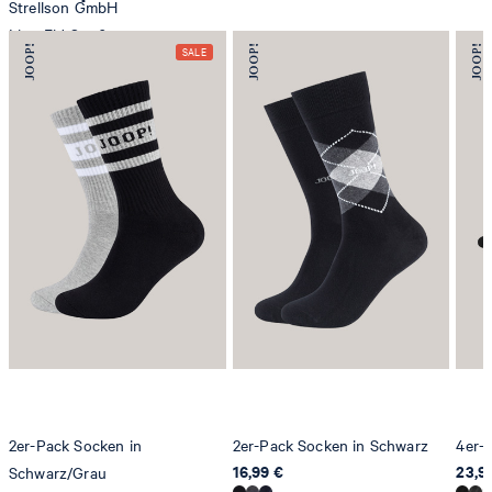
Strellson GmbH
Line-Eid-Str. 6
78467 Konstanz
Deutschland
contact@strellson.com
Produzent
Strellson AG
Sonnenwiesenstrasse 21
8280 Kreuzlingen
Schweiz
2er-Pack Socken in
2er-Pack Socken in Schwarz
4er-
16,99 €
23,9
Schwarz/Grau