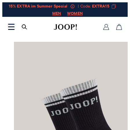
15% EXTRA im Summer Special
| Code:
EXTRA15
MEN
WOMEN