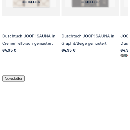
BESTSELLER
BESTSELLER
Duschtuch JOOP! SAUNA in
Duschtuch JOOP! SAUNA in
JOO
Creme/Hellbraun gemustert
Graphit/Beige gemustert
Dusc
64,95 €
64,95 €
64,9
Newsletter