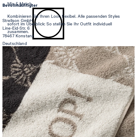
Mix & Match
Bevollmächtigter
Kombinieren Sie Ihren Look flexibel. Alle passenden Styles
Strellson GmbH
sofort im Überblick: So stellen Sie Ihr Outfit individuell
Line-Eid-Str. 6
zusammen.
78467 Konstanz
Deutschland
Trommeltrocknen allgemein
contact@strellson.com
Produzent
Strellson AG
Sonnenwiesenstrasse 21
8280 Kreuzlingen
Schweiz