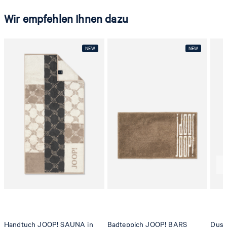
Wir empfehlen Ihnen dazu
Handtuch JOOP! SAUNA in
Badteppich JOOP! BARS
Dusc