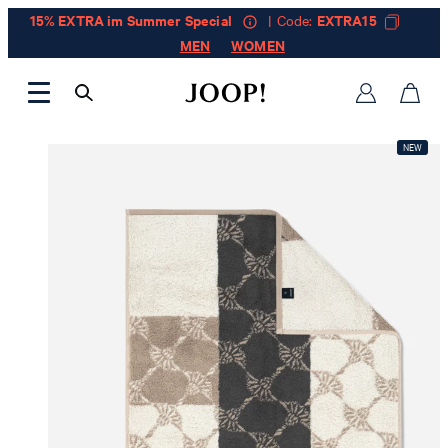
15% EXTRA im Summer Special
| Code:
EXTRA15
MEN
WOMEN