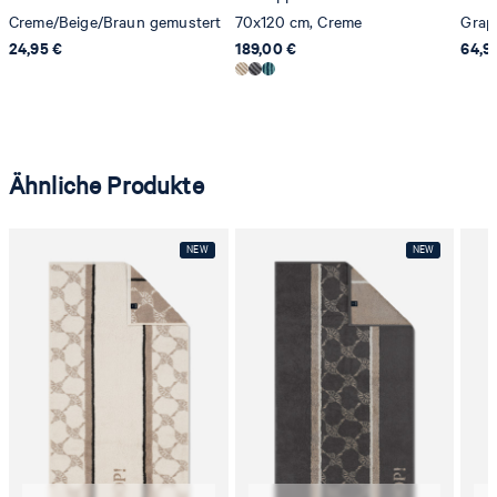
Creme/Beige/Braun gemustert
70x120 cm, Creme
Grap
24,95 €
189,00 €
64,9
Ähnliche Produkte