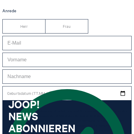
Anrede
Herr
Frau
Geburtsdatum (TT.MM.JJJJ)
JOOP!
NEWS
*Ich stimme der Erhebung, Verarbeitung und Nutzung von Tracking-Daten des
Newsletters zu Zwecken der persönlichen Beratung, im Rahmen des
Kundenservice sowie der Personalisierung von Werbung zu. Erhoben werden
ABONNIEREN
Informationen zum Newsletter (Name des Newsletters, Kategorie des
Newsletters, Zeitpunkt des Versands, Öffnungszeitpunkt) und wann ich auf