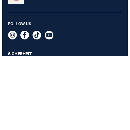
FOLLOW US
SICHERHEIT
DATENSCHUTZ & IMPRESSUM
AGB
Datenschutz
Impressum
Cookie-Einstellungen
Barrierefreiheitserklärung
Barrierefreiheitsfunktionen
Vertrag widerrufen