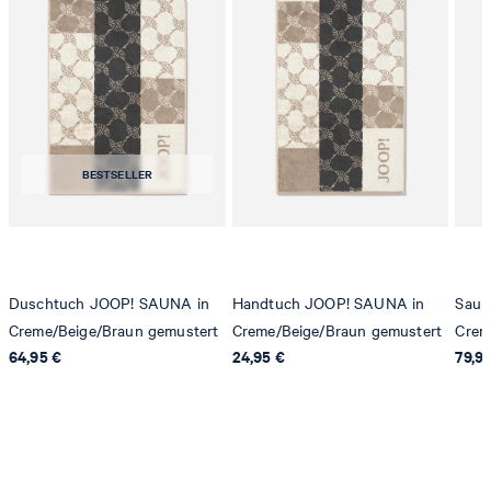
BESTSELLER
Duschtuch JOOP! SAUNA in
Handtuch JOOP! SAUNA in
Saun
Creme/Beige/Braun gemustert
Creme/Beige/Braun gemustert
Crem
64,95 €
24,95 €
79,9