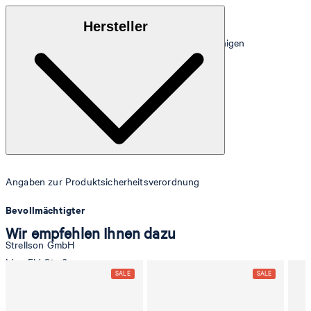
Hochwertiges, pflegeleichtes Lederimitat
Hersteller
Hinweis: Regelmäßig mit einem feuchten Tuch reinigen
Angaben zur Produktsicherheitsverordnung
Bevollmächtigter
Wir empfehlen Ihnen dazu
Strellson GmbH
Line-Eid-Str. 6
78467 Konstanz
Deutschland