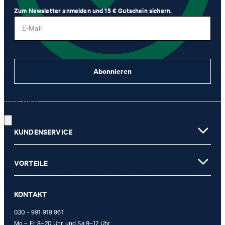
sowie von den mit der Strellson AG verwendeten werden darf, um
Zum Newsletter anmelden und 15 € Gutschein sichern.
mir per Newsletter oder via E-Mail Werbung und Informationen im
E-Mail
Zusammenhang mit Produkten, Angeboten und Leistungen der
Unternehmensgruppe, wie beispielsweise Event-Einladungen,
Aktionen, Produkt-Promotions zuzusenden.
Abonnieren
JETZT ANMELDEN
Gute Wahl!
Diese Einwilligung kann ich jederzeit durch den Abmeldelink im
Newsletter oder per E-Mail an
unsubscribe@joop.com
widerrufen.
KUNDENSERVICE
* Pflichtfeld
** Der Gutschein ist gültig ab einem Mindest-Kaufwert von 150 EUR
VORTEILE
(Wert nach Abzug von Retouren/Warenrückgaben) und kann
einmalig im offiziellen JOOP! Online-Shop oder in einem unserer
KONTAKT
Stores eingelöst werden.
030 - 991 919 961
Mo – Fr 8–20 Uhr und Sa 9–12 Uhr