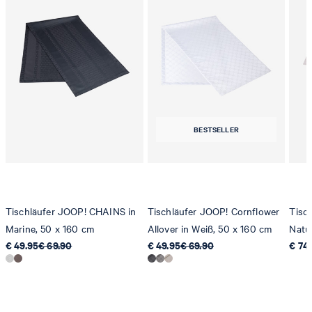
contact@strellson.com
Produzent
Strellson AG
Sonnenwiesenstrasse 21
8280 Kreuzlingen
Schweiz
BESTSELLER
Tischläufer JOOP! CHAINS in
Tischläufer JOOP! Cornflower
Tisc
Marine, 50 x 160 cm
Allover in Weiß, 50 x 160 cm
Natu
€ 49.95
€ 69.90
€ 49.95
€ 69.90
€ 74