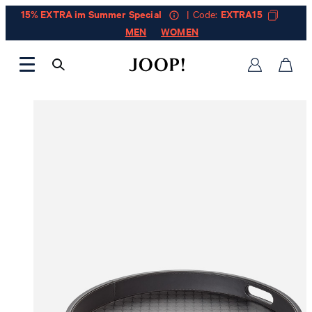
15% EXTRA im Summer Special
| Code:
EXTRA15
MEN
WOMEN