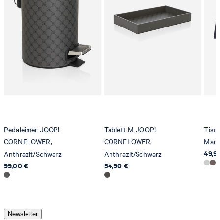
Produzent
Strellson AG
Sonnenwiesenstrasse 21
8280 Kreuzlingen
Schweiz
Pedaleimer JOOP!
Tablett M JOOP!
Tisc
CORNFLOWER,
CORNFLOWER,
Mari
49,9
Anthrazit/Schwarz
Anthrazit/Schwarz
99,00 €
54,90 €
Newsletter