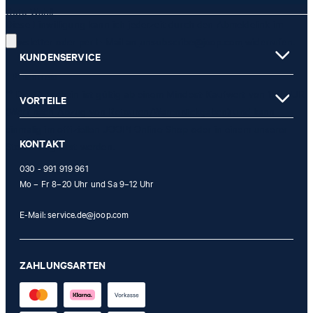
Gute Wahl!
Diese Einwilligung kann ich jederzeit durch den Abmeldelink im
Newsletter oder per E-Mail an
unsubscribe@joop.com
widerrufen.
KUNDENSERVICE
* Pflichtfeld
** Der Gutschein ist gültig ab einem Mindest-Kaufwert von 150 EUR
VORTEILE
(Wert nach Abzug von Retouren/Warenrückgaben) und kann
einmalig im offiziellen JOOP! Online-Shop oder in einem unserer
KONTAKT
Stores eingelöst werden.
030 - 991 919 961
Mo – Fr 8–20 Uhr und Sa 9–12 Uhr
E-Mail:
service.de@joop.com
ZAHLUNGSARTEN