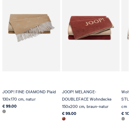
JOOP! FINE-DIAMOND Plaid
JOOP! MELANGE-
Wohn
130x170 cm, natur
DOUBLEFACE Wohndecke
STUD
€ 99.00
150x200 cm, braun-natur
cm
€ 99.00
€ 10