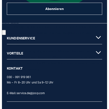
Aktionen, Produkt-Promotions zuzusenden.
Abonnieren
JETZT ANMELDEN
Gute Wahl!
Diese Einwilligung kann ich jederzeit durch den Abmeldelink im
Newsletter oder per E-Mail an
unsubscribe@joop.com
widerrufen.
KUNDENSERVICE
* Pflichtfeld
** Der Gutschein ist gültig ab einem Mindest-Kaufwert von 150 EUR
VORTEILE
(Wert nach Abzug von Retouren/Warenrückgaben) und kann
einmalig im offiziellen JOOP! Online-Shop oder in einem unserer
KONTAKT
Stores eingelöst werden.
030 - 991 919 961
Mo – Fr 8–20 Uhr und Sa 9–12 Uhr
E-Mail:
service.de@joop.com