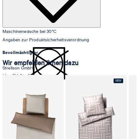
Maschinenwäsche bei 30°C
Angaben zur Produktsicherheitsverordnung
Bevollmächtigter
Wir empfehlen Ihnen dazu
Strellson GmbH
Line-Eid-Str. 6
78467 Konstanz
Deutschland
nicht Trommeltrocknen
contact@strellson.com
Produzent
Strellson AG
Sonnenwiesenstrasse 21