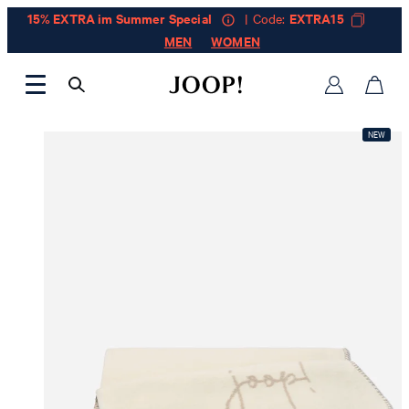
15% EXTRA im Summer Special
| Code:
EXTRA15
MEN
WOMEN