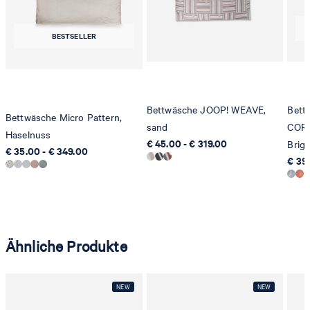
8280 Kreuzlingen
Schweiz
BESTSELLER
Bettwäsche JOOP! WEAVE,
Bett
Bettwäsche Micro Pattern,
sand
COR
Haselnuss
€ 45.00 - € 319.00
Brigh
€ 35.00 - € 349.00
€ 39.
Ähnliche Produkte