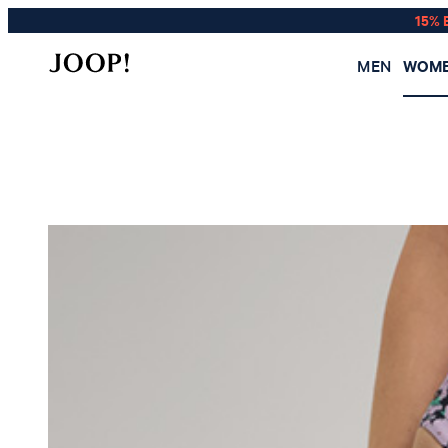
15% 
MEN
WOM