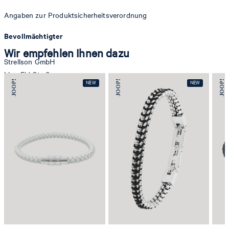
Angaben zur Produktsicherheitsverordnung
Bevollmächtigter
Wir empfehlen Ihnen dazu
Strellson GmbH
Line-Eid-Str. 6
78467 Konstanz
Deutschland
contact@strellson.com
Produzent
Strellson AG
Sonnenwiesenstrasse 21
8280 Kreuzlingen
Schweiz