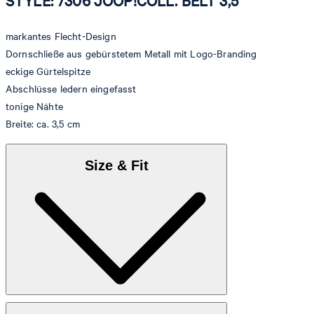
STYLE: 7306 JOOP!COLL. BELT 3,5
markantes Flecht-Design
Dornschließe aus gebürstetem Metall mit Logo-Branding
eckige Gürtelspitze
Abschlüsse ledern eingefasst
tonige Nähte
Breite: ca. 3,5 cm
Size & Fit
Größentabelle