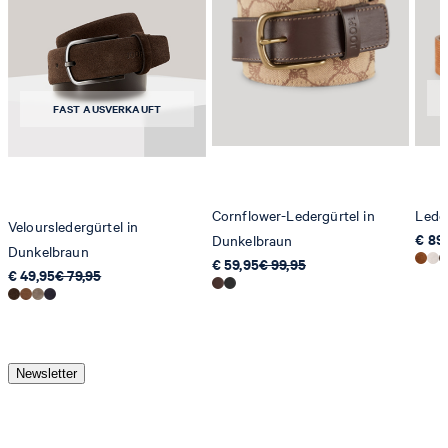
FAST AUSVERKAUFT
Cornflower-Ledergürtel in
Lede
Veloursledergürtel in
€ 89
Dunkelbraun
Dunkelbraun
€ 59,95
€ 99,95
€ 49,95
€ 79,95
Newsletter