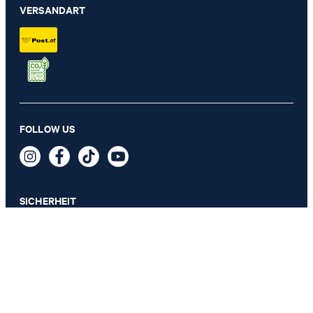
VERSANDART
Gürtel in Cognac
FOLLOW US
€ 69,95
inkl. MwSt
GRÖSSE AUSWÄHLEN
SICHERHEIT
DATENSCHUTZ & IMPRESSUM