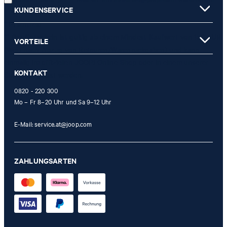
KUNDENSERVICE
* Pflichtfeld
** Der Gutschein ist gültig ab einem Mindest-Kaufwert von 150 EUR
VORTEILE
(Wert nach Abzug von Retouren/Warenrückgaben) und kann
einmalig im offiziellen JOOP! Online-Shop oder in einem unserer
KONTAKT
Stores eingelöst werden.
0820 - 220 300
Mo – Fr 8–20 Uhr und Sa 9–12 Uhr
E-Mail:
service.at@joop.com
ZAHLUNGSARTEN