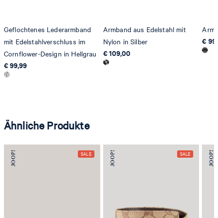
Geflochtenes Lederarmband
Armband aus Edelstahl mit
Armb
€ 99
mit Edelstahlverschluss im
Nylon in Silber
€ 109,00
Cornflower-Design in Hellgrau
€ 99,99
Ähnliche Produkte