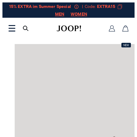
15% EXTRA im Summer Special
| Code:
EXTRA15
MEN
WOMEN