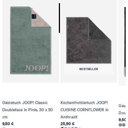
78467 Konstanz
Deutschland
contact@strellson.com
Produzent
Strellson AG
Trommeltrocknen allgemein
Sonnenwiesenstrasse 21
8280 Kreuzlingen
BESTSELLER
Schweiz
Gästetuch JOOP! Classic
Küchenfrottiertuch JOOP!
Gäst
Doubleface in Pinie, 30 x 50
CUISINE CORNFLOWER in
Doub
cm
Anthrazit
9,50
9,50 €
25,90 €