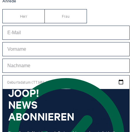
Anrede
Herr
Frau
Geburtsdatum (TT.MM.JJJJ)
JOOP!
NEWS
*Ich stimme der Erhebung, Verarbeitung und Nutzung von Tracking-Daten des
Newsletters zu Zwecken der persönlichen Beratung, im Rahmen des
Kundenservice sowie der Personalisierung von Werbung zu. Erhoben werden
ABONNIEREN
Informationen zum Newsletter (Name des Newsletters, Kategorie des
Newsletters, Zeitpunkt des Versands, Öffnungszeitpunkt) und wann ich auf
welchen Link innerhalb des Newsletters klicke sowie ggf. auch Käufe, die ich im
Zusammenhang mit dem Newsletter tätige.