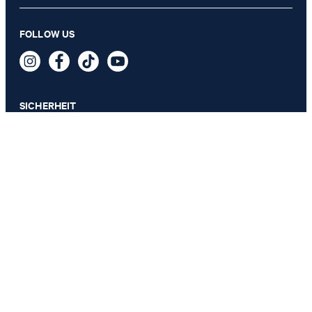
FOLLOW US
SICHERHEIT
DATENSCHUTZ & IMPRESSUM
AGB
Datenschutz
Impressum
Cookie-Einstellungen
Barrierefreiheitserklärung
Barrierefreiheitsfunktionen
Vertrag widerrufen