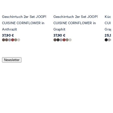
Geschirrtuch 2er Set JOOP!
Geschirrtuch 2er Set JOOP!
Küch
CUISINE CORNFLOWER in
CUISINE CORNFLOWER in
CUIS
Anthrazit
Graphit
Grap
37,90 €
37,90 €
25,9
Newsletter