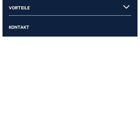
€ 119,95
** Der Gutschein ist gültig ab einem Mindest-Kaufwert von 150 EUR
VORTEILE
€ 69,95
(Wert nach Abzug von Retouren/Warenrückgaben) und kann
inkl. MwSt
einmalig im offiziellen JOOP! Online-Shop oder in einem unserer
KONTAKT
Stores eingelöst werden.
GRÖSSE AUSWÄHLEN
0820 - 220 300
Mo – Fr 8–20 Uhr und Sa 9–12 Uhr
E-Mail:
service.at@joop.com
ZAHLUNGSARTEN
VERSANDART