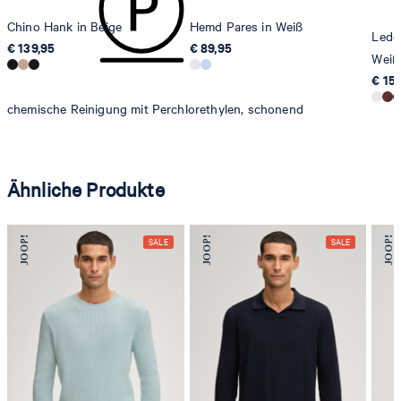
Chino Hank in Beige
Hemd Pares in Weiß
Leder
€ 139,95
€ 89,95
Weiß
€ 15
chemische Reinigung mit Perchlorethylen, schonend
Ähnliche Produkte