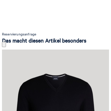
Reservierungsanfrage
Das macht diesen Artikel besonders
Als vielseitiger Style mit luxuriösem Twist punktet der JOOP!
Schurwoll-Pullover Damien mit edel designtem V-Ausschnitt. Ob
unter Anzügen kombiniert oder mit Jeans und Mantel, angenehmen
Tragekomfort verspricht die feine Strickqualität aus reiner Merino-
Schurwolle. Für ein charakteristisches Finish sorgen klassische
Rippstrickbündchen und eine Logo-Plakette am Saum.