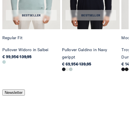
BESTSELLER
BESTSELLER
Regular Fit
Mode
Pullover Widoro in Salbei
Pullover Galdino in Navy
Troye
€ 99,95
€ 139,95
gerippt
Dunk
€ 69,95
€ 139,95
€ 14
Newsletter