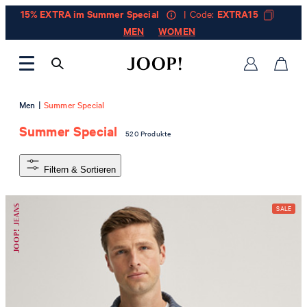
15% EXTRA im Summer Special
| Code:
EXTRA15
MEN
WOMEN
|
Men
Summer Special
Summer Special
520 Produkte
Filtern & Sortieren