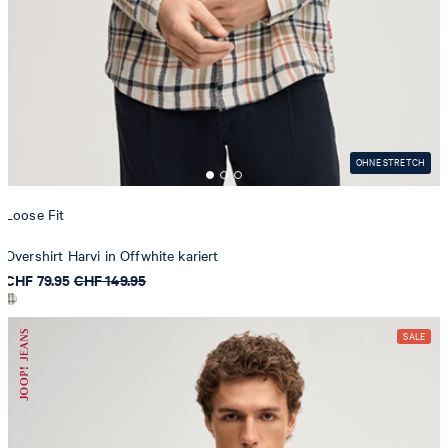
OHNE STRETCH
Loose Fit
Overshirt Harvi in Offwhite kariert
CHF 79.95
CHF 149.95