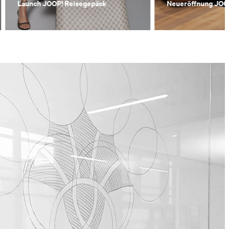
Launch JOOP! Reisegepäck
Neueröffnung JOOP