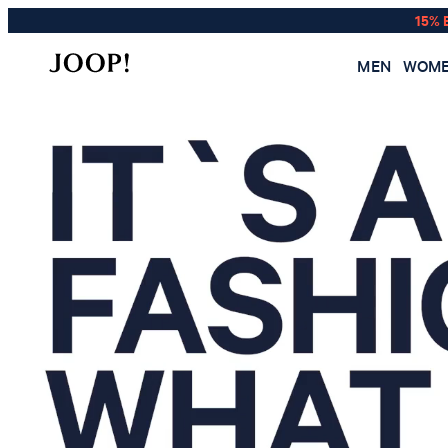
15% 
MEN
WOM