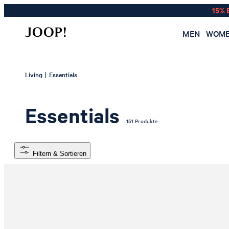
15% 
MEN
WOM
|
Living
Essentials
Essentials
151 Produkte
Filtern & Sortieren