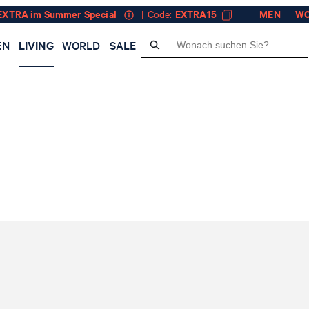
EXTRA im Summer Special
| Code:
EXTRA15
MEN
W
EN
LIVING
WORLD
SALE