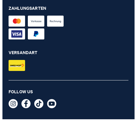
ZAHLUNGSARTEN
VERSANDART
Sweatshirt Talesia in Hellblau
CHF 239.00
FOLLOW US
CHF 109.95
inkl. MwSt
GRÖSSE AUSWÄHLEN
SICHERHEIT