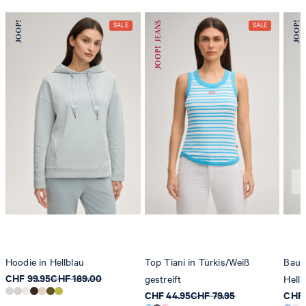
Hoodie in Hellblau
Top Tiani in Türkis/Weiß
Baumw
CHF 99.95
CHF 189.00
gestreift
Hellb
CHF 44.95
CHF 79.95
CHF 