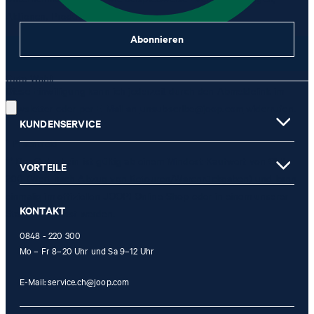
Aktionen, Produkt-Promotions zuzusenden.
Abonnieren
JETZT ANMELDEN
Gute Wahl!
Diese Einwilligung kann ich jederzeit durch den Abmeldelink im
Newsletter oder per E-Mail an
unsubscribe@joop.com
widerrufen.
KUNDENSERVICE
* Pflichtfeld
** Der Gutschein ist gültig ab einem Mindest-Kaufwert von CHF
VORTEILE
200 (Wert nach Abzug von Retouren/Warenrückgaben) und kann
einmalig im offiziellen JOOP! Online-Shop oder in einem unserer
KONTAKT
Stores eingelöst werden.
0848 - 220 300
Mo – Fr 8–20 Uhr und Sa 9–12 Uhr
E-Mail:
service.ch@joop.com