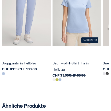
NACHHALTIG
Joggpants in Hellblau
Baumwoll-T-Shirt Tia in
Sneak
CHF 89.95
CHF 199.00
CHF 
Hellblau
CHF 39.95
CHF 69.90
Ähnliche Produkte