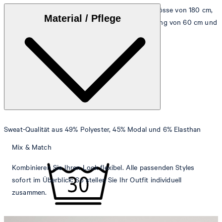
Das Model trägt die Grösse 36 bei einer Körpergrösse von 180 cm,
Material / Pflege
einem Brustumfang von 83 cm, einem Taillenumfang von 60 cm und
einem Hüftumfang von 90 cm.
Größentabelle
Sweat-Qualität aus 49% Polyester, 45% Modal und 6% Elasthan
Mix & Match
Kombinieren Sie Ihren Look flexibel. Alle passenden Styles
sofort im Überblick: So stellen Sie Ihr Outfit individuell
zusammen.