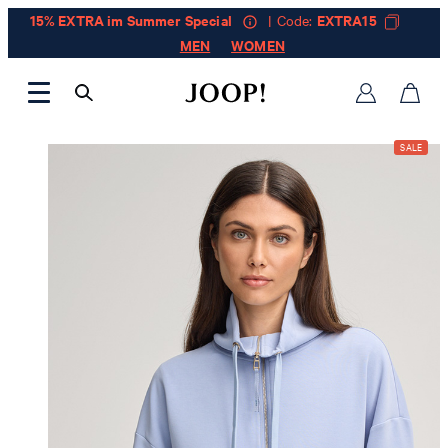
15% EXTRA im Summer Special
| Code:
EXTRA15
MEN
WOMEN