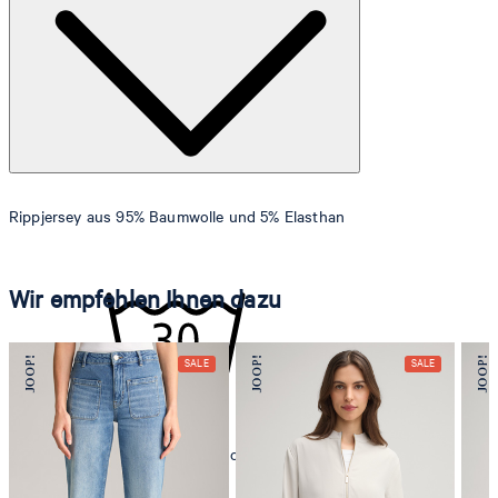
einem Hüftumfang von 90 cm.
Größentabelle
Rippjersey aus 95% Baumwolle und 5% Elasthan
Wir empfehlen Ihnen dazu
Maschinenwäsche bei 30°C schonend