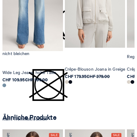
nicht bleichen
Regul
Crêpe-Blouson Joana in Greige
Crêp
Wide Leg Jeans, hohe Taille
CHF 179.95
CHF 379.00
CHF 
CHF 109.95
CHF 199.00
Ähnliche Produkte
nicht Trommeltrocknen