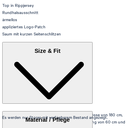
Top in Rippjersey
Rundhalsausschnitt
ärmellos
appliziertes Logo-Patch
Saum mit kurzen Seitenschlitzen
Size & Fit
Das Model trägt die Grösse 36 bei einer Körpergrösse von 180 cm,
Es werden nur Stores mit verfügbarem Bestand angezeigt.
Material / Pflege
einem Brustumfang von 83 cm, einem Taillenumfang von 60 cm und