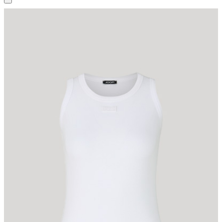
Must-have Basic in jeder Saison: das unifarbene Top aus geripptem
Baumwolljersey mit Rundhalsausschnitt. Ein monochromes Label-
Patch rundet das puristische Design signaturetypisch ab.