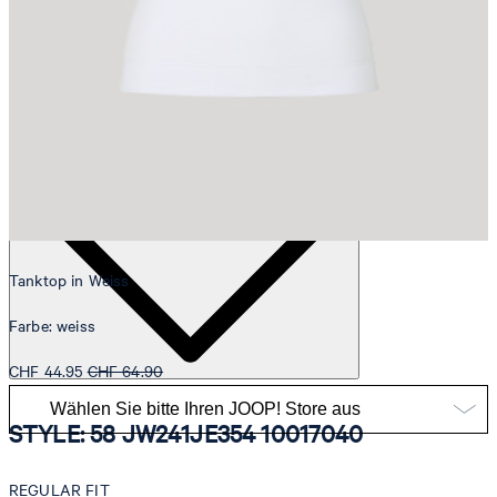
Katharina
Fashion- & Lifestyle-Redaktion
Details
Tanktop in Weiss
Farbe: weiss
CHF 44.95
CHF 64.90
STYLE: 58 JW241JE354 10017040
REGULAR FIT