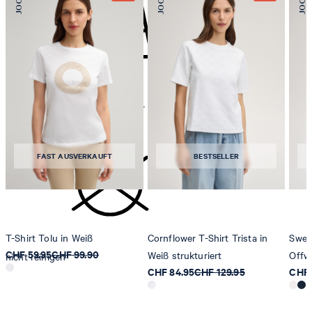
Bügeln bei geringer Temperatur
FAST AUSVERKAUFT
BESTSELLER
T-Shirt Tolu in Weiß
Cornflower T-Shirt Trista in
Swea
CHF 59.95
CHF 99.90
Weiß strukturiert
Offw
nicht reinigen
CHF 84.95
CHF 129.95
CHF 