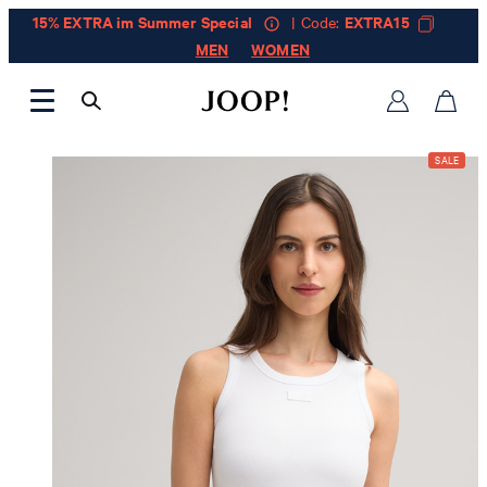
15% EXTRA im Summer Special
| Code:
EXTRA15
MEN
WOMEN