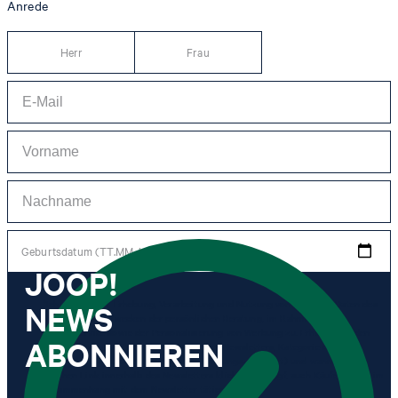
Anrede
Herr
Frau
Geburtsdatum (TT.MM.JJJJ)
JOOP!
NEWS
*Ich stimme der Erhebung, Verarbeitung und Nutzung von Tracking-Daten des
Newsletters zu Zwecken der persönlichen Beratung, im Rahmen des
Kundenservice sowie der Personalisierung von Werbung zu. Erhoben werden
ABONNIEREN
Informationen zum Newsletter (Name des Newsletters, Kategorie des
Newsletters, Zeitpunkt des Versands, Öffnungszeitpunkt) und wann ich auf
welchen Link innerhalb des Newsletters klicke sowie ggf. auch Käufe, die ich im
Zusammenhang mit dem Newsletter tätige.