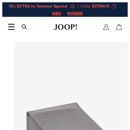
15% EXTRA im Summer Special
| Code:
EXTRA15
MEN
WOMEN