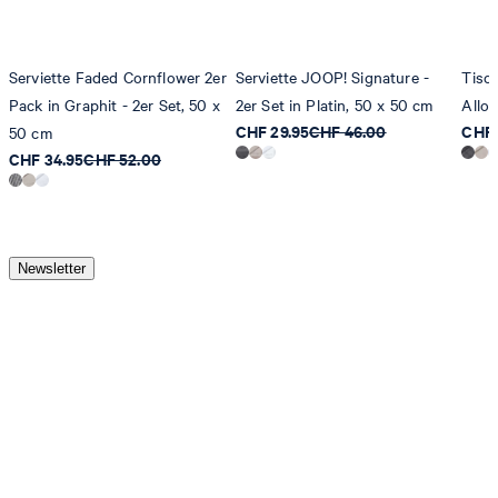
Serviette Faded Cornflower 2er
Serviette JOOP! Signature -
Tisc
Pack in Graphit - 2er Set, 50 x
2er Set in Platin, 50 x 50 cm
Allov
CHF 29.95
CHF 46.00
CHF 
50 cm
CHF 34.95
CHF 52.00
Newsletter