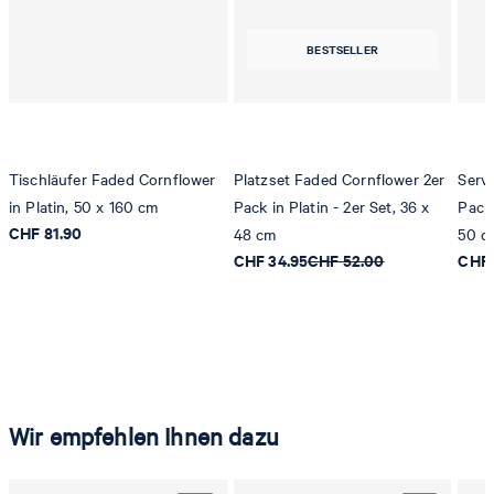
BESTSELLER
Tischläufer Faded Cornflower
Platzset Faded Cornflower 2er
Serv
in Platin, 50 x 160 cm
Pack in Platin - 2er Set, 36 x
Pack 
CHF 81.90
48 cm
50 c
CHF 34.95
CHF 52.00
CHF 
Wir empfehlen Ihnen dazu