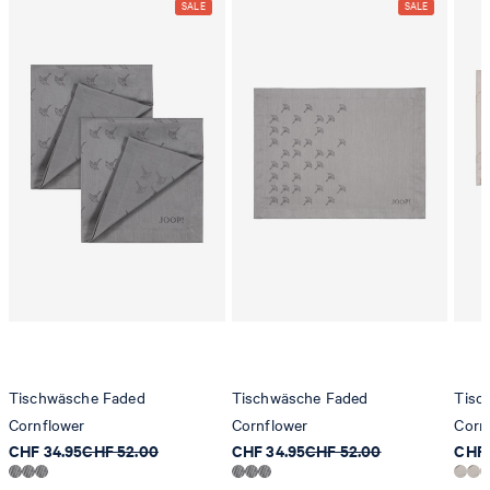
Tischwäsche Faded
Tischwäsche Faded
Tisc
Cornflower
Cornflower
Corn
CHF 34.95
CHF 52.00
CHF 34.95
CHF 52.00
CHF 