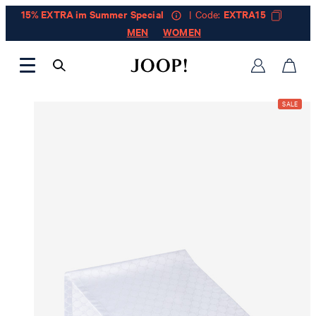
15% EXTRA im Summer Special
| Code:
EXTRA15
MEN
WOMEN