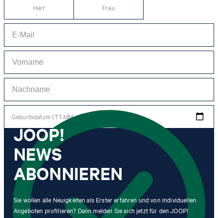
Herr
Frau
Geburtsdatum (TT.MM.JJJJ)
JOOP!
NEWS
*Ich stimme der Erhebung, Verarbeitung und Nutzung von Tracking-Daten des
Newsletters zu Zwecken der persönlichen Beratung, im Rahmen des
Kundenservice sowie der Personalisierung von Werbung zu. Erhoben werden
ABONNIEREN
Informationen zum Newsletter (Name des Newsletters, Kategorie des
Newsletters, Zeitpunkt des Versands, Öffnungszeitpunkt) und wann ich auf
welchen Link innerhalb des Newsletters klicke sowie ggf. auch Käufe, die ich im
Zusammenhang mit dem Newsletter tätige.
Sie wollen alle Neuigkeiten als Erster erfahren und von individuellen
Angeboten profitieren? Dann melden Sie sich jetzt für den JOOP!
Mit einem Klick auf „Newsletter abonnieren" erkläre ich mich damit