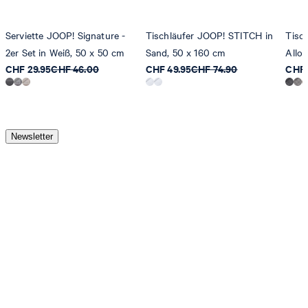
Serviette JOOP! Signature -
Tischläufer JOOP! STITCH in
Tisc
2er Set in Weiß, 50 x 50 cm
Sand, 50 x 160 cm
Allov
CHF 29.95
CHF 46.00
CHF 49.95
CHF 74.90
CHF 
Newsletter