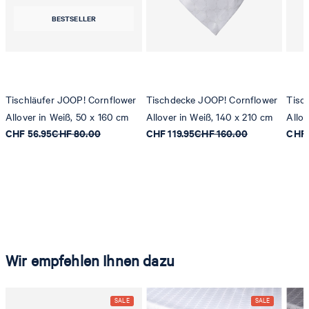
BESTSELLER
Tischläufer JOOP! Cornflower
Tischdecke JOOP! Cornflower
Tisc
Allover in Weiß, 50 x 160 cm
Allover in Weiß, 140 x 210 cm
Allov
CHF 56.95
CHF 80.00
CHF 119.95
CHF 160.00
CHF 
Wir empfehlen Ihnen dazu