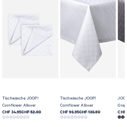
Tischwäsche JOOP!
Tischwäsche JOOP!
JOOP
Cornflower Allover
Cornflower Allover
Grap
CHF 34.95
CHF 52.00
CHF 96.95
CHF 136.90
CHF 