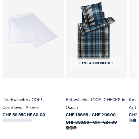
FAST AUSVERKAUFT
Tischwäsche JOOP!
Bettwäsche JOOP! CHECKS in
Kosme
Cornflower Allover
Ocean
Anth
CHF 56.95
CHF 80.00
CHF 199.95 - CHF 209.00
CHF 
CHF 399.00 - CHF 424.00