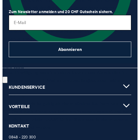
sowie von den mit der Strellson AG verwendeten werden darf, um
Zum Newsletter anmelden und 20 CHF Gutschein sichern.
mir per Newsletter oder via E-Mail Werbung und Informationen im
E-Mail
Zusammenhang mit Produkten, Angeboten und Leistungen der
Unternehmensgruppe, wie beispielsweise Event-Einladungen,
Aktionen, Produkt-Promotions zuzusenden.
Abonnieren
JETZT ANMELDEN
Gute Wahl!
Diese Einwilligung kann ich jederzeit durch den Abmeldelink im
Newsletter oder per E-Mail an
unsubscribe@joop.com
widerrufen.
KUNDENSERVICE
* Pflichtfeld
** Der Gutschein ist gültig ab einem Mindest-Kaufwert von CHF
VORTEILE
200 (Wert nach Abzug von Retouren/Warenrückgaben) und kann
einmalig im offiziellen JOOP! Online-Shop oder in einem unserer
KONTAKT
Stores eingelöst werden.
0848 - 220 300