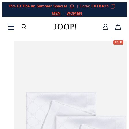
15% EXTRA im Summer Special
| Code:
EXTRA15
MEN
WOMEN