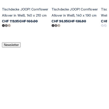
Tischdecke JOOP! Cornflower
Tischdecke JOOP! Cornflower
Tisc
Allover in Weiß, 140 x 210 cm
Allover in Weiß, 140 x 190 cm
Weiß
CHF 119.95
CHF 160.00
CHF 96.95
CHF 136.90
CHF 
Newsletter