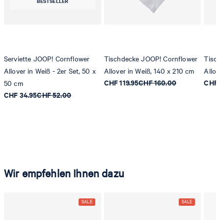
BESTSELLER
Serviette JOOP! Cornflower
Tischdecke JOOP! Cornflower
Tisc
Allover in Weiß - 2er Set, 50 x
Allover in Weiß, 140 x 210 cm
Allov
CHF 119.95
CHF 160.00
CHF 
50 cm
CHF 34.95
CHF 52.00
Wir empfehlen Ihnen dazu