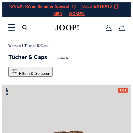
15% EXTRA im Summer Special
| Code:
EXTRA15
MEN
WOMEN
|
Women
Tücher & Caps
Tücher & Caps
36 Produkte
Filtern & Sortieren