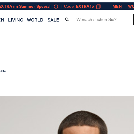
EXTRA im Summer Special
| Code:
EXTRA15
MEN
W
EN
LIVING
WORLD
SALE
ukte