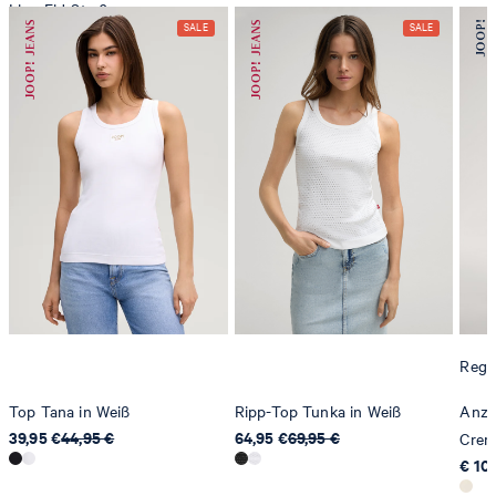
Line-Eid-Str. 6
78467 Konstanz
Deutschland
contact@strellson.com
Produzent
Strellson AG
Sonnenwiesenstrasse 21
8280 Kreuzlingen
Schweiz
Regul
Top Tana in Weiß
Ripp-Top Tunka in Weiß
Anzu
39,95 €
44,95 €
64,95 €
69,95 €
Crem
€ 10