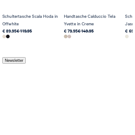
Schultertasche Scala Hoda in
Handtasche Calduccio Tela
Schu
Offwhite
Yvette in Creme
Jasm
€ 89.95
€ 119.95
€ 79.95
€ 149.95
€ 69
Newsletter