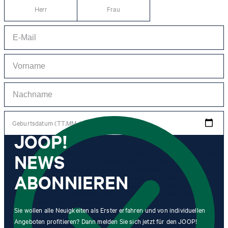
Herr
Frau
Geburtsdatum (TT.MM.JJJJ)
JOOP!
NEWS
*Ich stimme der Erhebung, Verarbeitung und Nutzung von Tracking-Daten des
Newsletters zu Zwecken der persönlichen Beratung, im Rahmen des
Kundenservice sowie der Personalisierung von Werbung zu. Erhoben werden
ABONNIEREN
Informationen zum Newsletter (Name des Newsletters, Kategorie des
Newsletters, Zeitpunkt des Versands, Öffnungszeitpunkt) und wann ich auf
welchen Link innerhalb des Newsletters klicke sowie ggf. auch Käufe, die ich im
Zusammenhang mit dem Newsletter tätige.
Sie wollen alle Neuigkeiten als Erster erfahren und von individuellen
Angeboten profitieren? Dann melden Sie sich jetzt für den JOOP!
Mit einem Klick auf „Newsletter abonnieren" erkläre ich mich damit