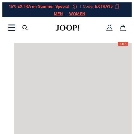
15% EXTRA im Summer Special
| Code:
EXTRA15
MEN
WOMEN