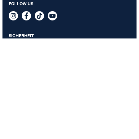
FOLLOW US
59,95 €
inkl. MwSt
SICHERHEIT
DATENSCHUTZ & IMPRESSUM
AGB
Datenschutz
Impressum
Cookie-Einstellungen
Barrierefreiheitserklärung
Barrierefreiheitsfunktionen
Vertrag widerrufen
Land ändern
JOOP!
Deutschland