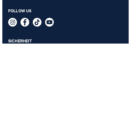
FOLLOW US
74,95 €
inkl. MwSt
SICHERHEIT
DATENSCHUTZ & IMPRESSUM
AGB
Datenschutz
Impressum
Cookie-Einstellungen
Barrierefreiheitserklärung
Barrierefreiheitsfunktionen
Vertrag widerrufen
Land ändern
JOOP!
Deutschland