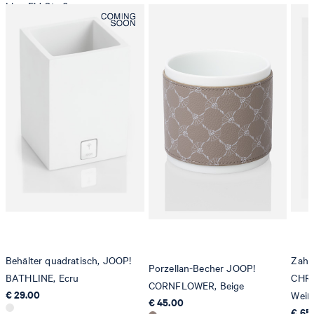
Line-Eid-Str. 6
78467 Konstanz
Deutschland
Trommeltrocknen, normal
contact@strellson.com
Produzent
Strellson AG
Sonnenwiesenstrasse 21
8280 Kreuzlingen
Schweiz
Behälter quadratisch, JOOP!
Zahn
Porzellan-Becher JOOP!
BATHLINE, Ecru
CHRO
CORNFLOWER, Beige
€ 29.00
Weiß
€ 45.00
€ 65