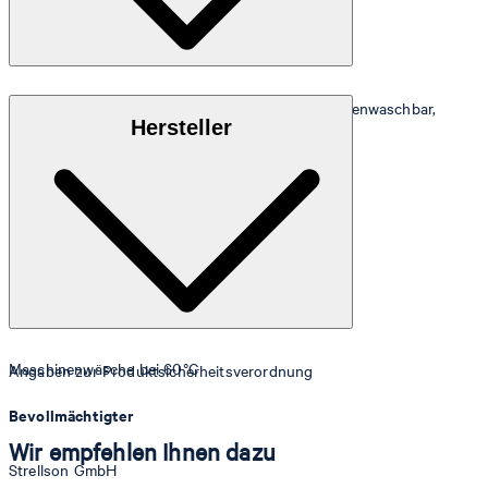
Weicher Flor aus 100% reiner Baumwolle, maschinenwaschbar,
Hersteller
saugfähig, pflegeleicht und trocknergeeignet
Maschinenwäsche bei 60°C
Angaben zur Produktsicherheitsverordnung
Bevollmächtigter
Wir empfehlen Ihnen dazu
Strellson GmbH