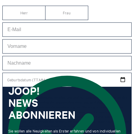
Herr
Frau
Geburtsdatum (TT.MM.JJJJ)
JOOP!
NEWS
*Ich stimme der Erhebung, Verarbeitung und Nutzung von Tracking-Daten des
Newsletters zu Zwecken der persönlichen Beratung, im Rahmen des
Kundenservice sowie der Personalisierung von Werbung zu. Erhoben werden
ABONNIEREN
Informationen zum Newsletter (Name des Newsletters, Kategorie des
Newsletters, Zeitpunkt des Versands, Öffnungszeitpunkt) und wann ich auf
welchen Link innerhalb des Newsletters klicke sowie ggf. auch Käufe, die ich im
Zusammenhang mit dem Newsletter tätige.
Sie wollen alle Neuigkeiten als Erster erfahren und von individuellen