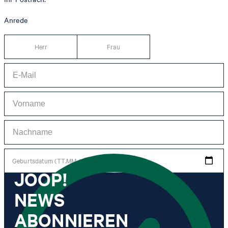
Anrede
Herr
Frau
Geburtsdatum (TT.MM.JJJJ)
JOOP!
NEWS
*Ich stimme der Erhebung, Verarbeitung und Nutzung von Tracking-Daten des
Newsletters zu Zwecken der persönlichen Beratung, im Rahmen des
Kundenservice sowie der Personalisierung von Werbung zu. Erhoben werden
ABONNIEREN
Informationen zum Newsletter (Name des Newsletters, Kategorie des
Newsletters, Zeitpunkt des Versands, Öffnungszeitpunkt) und wann ich auf