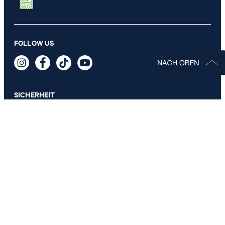
FOLLOW US
SICHERHEIT
DATENSCHUTZ & IMPRESSUM
AGB
Datenschutz
Impressum
Cookie-Einstellungen
Barrierefreiheitserklärung
Barrierefreiheitsfunktionen
Vertrag widerrufen