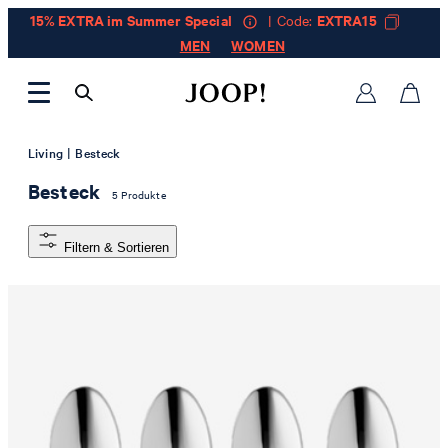
15% EXTRA im Summer Special
| Code:
EXTRA15
MEN
WOMEN
|
Living
Besteck
Besteck
5 Produkte
Filtern & Sortieren