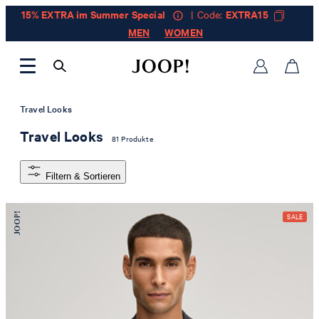
15% EXTRA im Summer Special
| Code:
EXTRA15
MEN
WOMEN
Travel Looks
Travel Looks
81 Produkte
Filtern & Sortieren