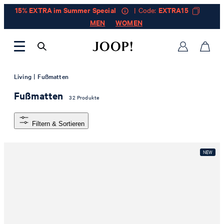
15% EXTRA im Summer Special
| Code:
EXTRA15
MEN
WOMEN
|
Living
Fußmatten
Fußmatten
32 Produkte
Filtern & Sortieren