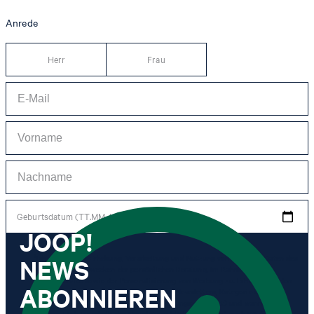
Anrede
Herr
Frau
Geburtsdatum (TT.MM.JJJJ)
JOOP!
NEWS
*Ich stimme der Erhebung, Verarbeitung und Nutzung von Tracking-Daten des
Newsletters zu Zwecken der persönlichen Beratung, im Rahmen des
Kundenservice sowie der Personalisierung von Werbung zu. Erhoben werden
ABONNIEREN
Informationen zum Newsletter (Name des Newsletters, Kategorie des
Newsletters, Zeitpunkt des Versands, Öffnungszeitpunkt) und wann ich auf