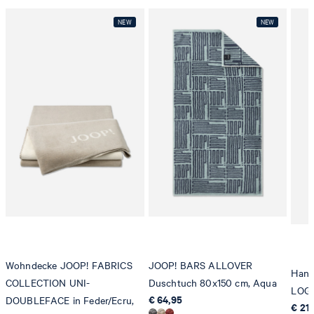
Wohndecke JOOP! FABRICS
JOOP! BARS ALLOVER
Hand
COLLECTION UNI-
Duschtuch 80x150 cm, Aqua
LOGO
€ 64,95
DOUBLEFACE in Feder/Ecru,
€ 21