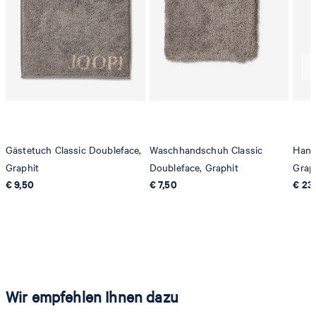
Gästetuch Classic Doubleface,
Waschhandschuh Classic
Hand
Graphit
Doubleface, Graphit
Grap
€ 9,50
€ 7,50
€ 23
Wir empfehlen Ihnen dazu