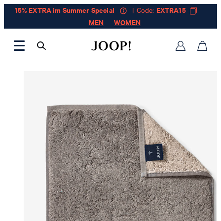
15% EXTRA im Summer Special
| Code:
EXTRA15
MEN
WOMEN