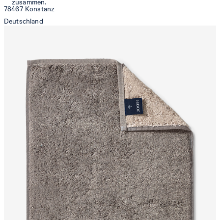
zusammen.
78467 Konstanz
Deutschland
contact@strellson.com
Produzent
Strellson AG
Sonnenwiesenstrasse 21
8280 Kreuzlingen
Schweiz