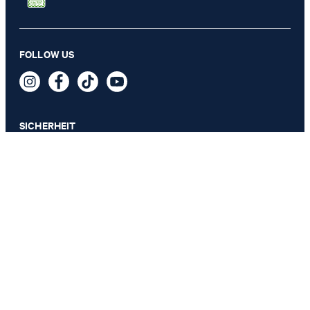
FOLLOW US
SICHERHEIT
DATENSCHUTZ & IMPRESSUM
AGB
Datenschutz
Impressum
Cookie-Einstellungen
Barrierefreiheitserklärung
Barrierefreiheitsfunktionen
Vertrag widerrufen