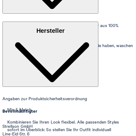
Weicher, dichter und strapazierfähiger Walkfrottier aus 100%
Hersteller
Baumwolle
Damit Sie lange Freude an Ihrer JOOP! Frottierserie haben, waschen
Sie sie nur in einer vollen Waschmaschine.
Angaben zur Produktsicherheitsverordnung
Mix & Match
Bevollmächtigter
Kombinieren Sie Ihren Look flexibel. Alle passenden Styles
Strellson GmbH
sofort im Überblick: So stellen Sie Ihr Outfit individuell
Line-Eid-Str. 6