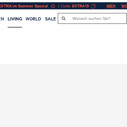
EXTRA im Summer Special
| Code:
EXTRA15
MEN
W
EN
LIVING
WORLD
SALE