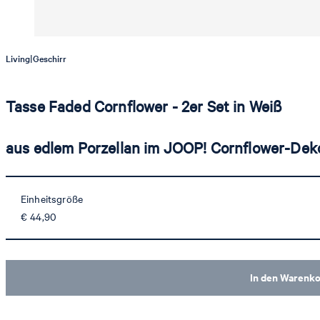
|
Living
Geschirr
Tasse Faded Cornflower - 2er Set in Weiß
aus edlem Porzellan im JOOP! Cornflower-Deko
Einheitsgröße
€ 44,90
In den Warenk