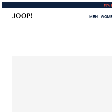
15% 
MEN
WOM