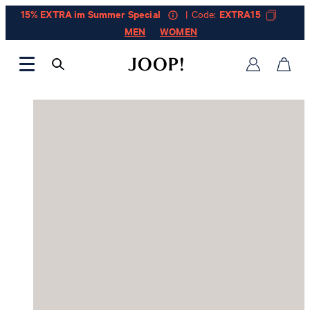
15% EXTRA im Summer Special
| Code:
EXTRA15
MEN
WOMEN