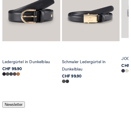
JOOP
Ledergürtel in Dunkelblau
Schmaler Ledergürtel in
CHF 
CHF 99.90
Dunkelblau
CHF 99.90
Newsletter