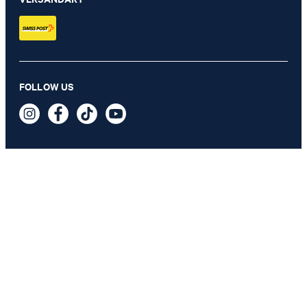
Schmaler Ledergürtel in Dunkelblau
FOLLOW US
CHF 89.90
inkl. MwSt
GRÖSSE AUSWÄHLEN
SICHERHEIT
DATENSCHUTZ & IMPRESSUM
AGB
Datenschutz
Impressum
Cookie-Einstellungen
Barrierefreiheitserklärung
Barrierefreiheitsfunktionen