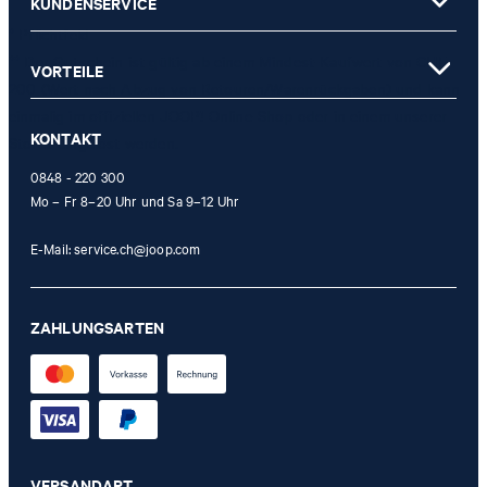
KUNDENSERVICE
* Pflichtfeld
** Der Gutschein ist gültig ab einem Mindest-Kaufwert von CHF
VORTEILE
200 (Wert nach Abzug von Retouren/Warenrückgaben) und kann
einmalig im offiziellen JOOP! Online-Shop oder in einem unserer
KONTAKT
Stores eingelöst werden.
0848 - 220 300
Mo – Fr 8–20 Uhr und Sa 9–12 Uhr
E-Mail:
service.ch@joop.com
ZAHLUNGSARTEN
VERSANDART