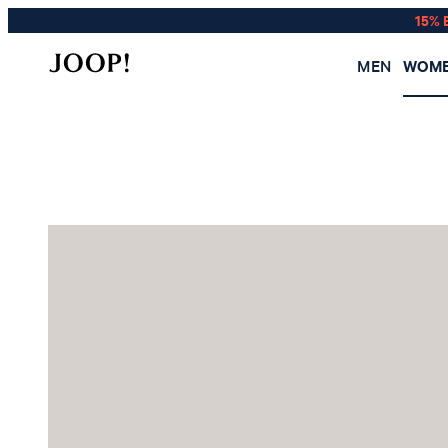
15% 
MEN
WOM