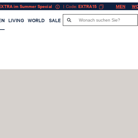
EXTRA im Summer Special
| Code:
EXTRA15
MEN
W
EN
LIVING
WORLD
SALE