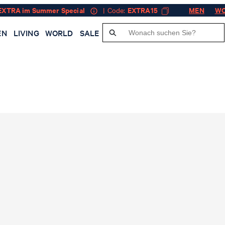
EXTRA im Summer Special
| Code:
EXTRA15
MEN
W
EN
LIVING
WORLD
SALE