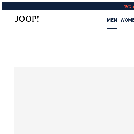
15% 
MEN
WOM