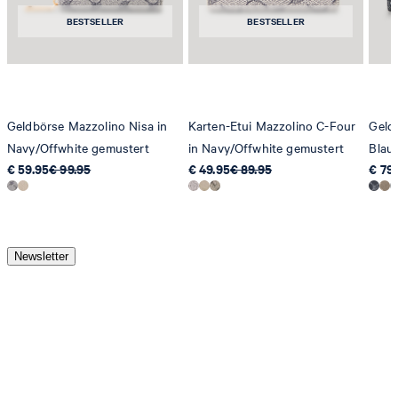
BESTSELLER
BESTSELLER
Geldbörse Mazzolino Nisa in
Karten-Etui Mazzolino C-Four
Geld
Navy/Offwhite gemustert
in Navy/Offwhite gemustert
Blau
€ 59.95
€ 99.95
€ 49.95
€ 89.95
€ 79
Newsletter