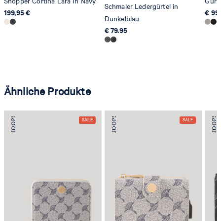
Shopper Cortina Lara in Navy
Gürt
Schmaler Ledergürtel in
199,95 €
€ 99
Dunkelblau
€ 79.95
Ähnliche Produkte