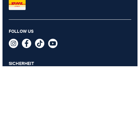
Cornflower Karten-Etui Cortina C-Four in Navy
FOLLOW US
89,95 €
inkl. MwSt
SICHERHEIT
DATENSCHUTZ & IMPRESSUM
AGB
Datenschutz
Impressum
Cookie-Einstellungen
Barrierefreiheitserklärung
Barrierefreiheitsfunktionen
Vertrag widerrufen