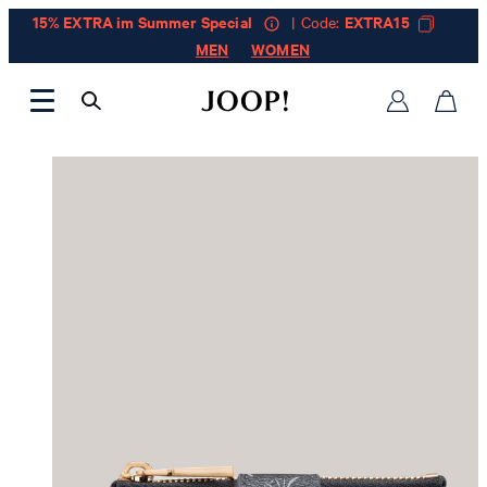
15% EXTRA im Summer Special
| Code:
EXTRA15
MEN
WOMEN