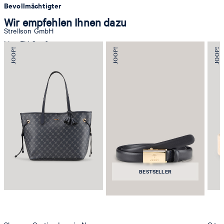
Bevollmächtigter
Wir empfehlen Ihnen dazu
Strellson GmbH
Line-Eid-Str. 6
78467 Konstanz
Deutschland
contact@strellson.com
Produzent
Strellson AG
Sonnenwiesenstrasse 21
8280 Kreuzlingen
Schweiz
BESTSELLER