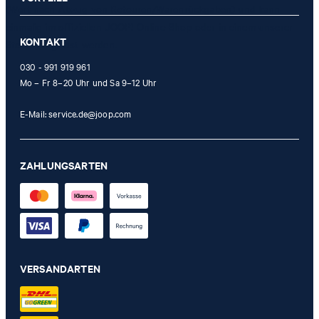
(Wert nach Abzug von Retouren/Warenrückgaben) und kann
einmalig im offiziellen JOOP! Online-Shop oder in einem unserer
KONTAKT
Stores eingelöst werden.
030 - 991 919 961
Mo – Fr 8–20 Uhr und Sa 9–12 Uhr
E-Mail:
service.de@joop.com
ZAHLUNGSARTEN
VERSANDARTEN