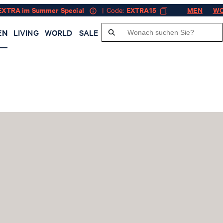
EXTRA im Summer Special
| Code:
EXTRA15
MEN
W
EN
LIVING
WORLD
SALE