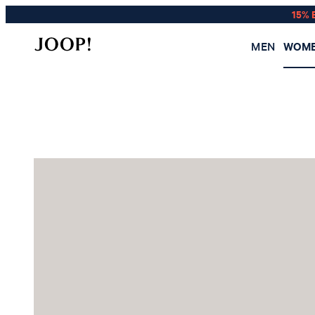
15% 
MEN
WOM