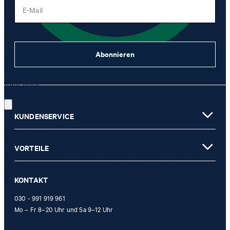
E-Mail
Zusammenhang mit Produkten, Angeboten und Leistungen der
Unternehmensgruppe, wie beispielsweise Event-Einladungen,
Aktionen, Produkt-Promotions zuzusenden.
Abonnieren
JETZT ANMELDEN
Gute Wahl!
Diese Einwilligung kann ich jederzeit durch den Abmeldelink im
Newsletter oder per E-Mail an
unsubscribe@joop.com
widerrufen.
KUNDENSERVICE
* Pflichtfeld
** Der Gutschein ist gültig ab einem Mindest-Kaufwert von 150 EUR
VORTEILE
(Wert nach Abzug von Retouren/Warenrückgaben) und kann
einmalig im offiziellen JOOP! Online-Shop oder in einem unserer
KONTAKT
Stores eingelöst werden.
030 - 991 919 961
Mo – Fr 8–20 Uhr und Sa 9–12 Uhr