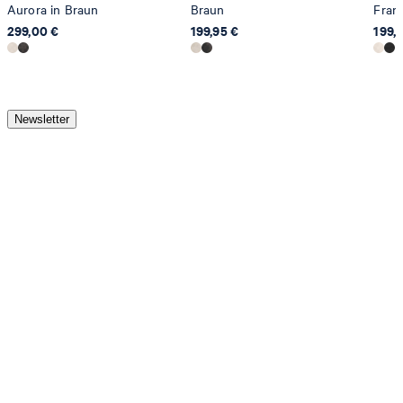
Aurora in Braun
Braun
Fran
299,00 €
199,95 €
199,
Newsletter