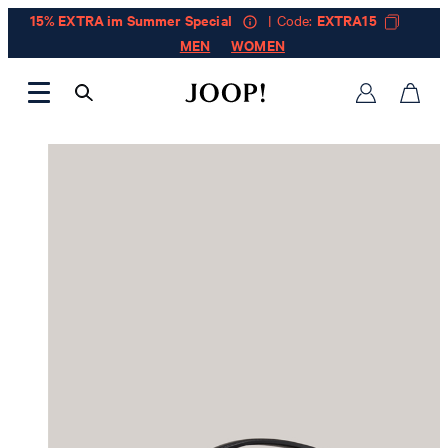
15% EXTRA im Summer Special
| Code:
EXTRA15
MEN
WOMEN