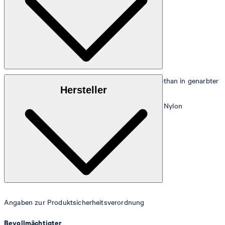
Obermaterial:
Edles Kunstleder aus 100% Polyurethan in genarbter
Hersteller
Optik
Futter:
Glatte, strapazierfähige Qualität aus 100% Nylon
Angaben zur Produktsicherheitsverordnung
Bevollmächtigter