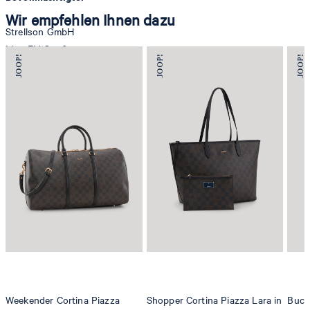
Wir empfehlen Ihnen dazu
Strellson GmbH
Line-Eid-Str. 6
78467 Konstanz
Deutschland
contact@strellson.com
Produzent
Strellson AG
Sonnenwiesenstrasse 21
8280 Kreuzlingen
Schweiz
Weekender Cortina Piazza
Shopper Cortina Piazza Lara in
Buck