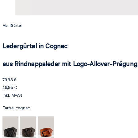
|
Men
Gürtel
Ledergürtel in Cognac
aus Rindnappaleder mit Logo-Allover-Prägun
79,95 €
49,95 €
inkl. MwSt
Farbe:
cognac