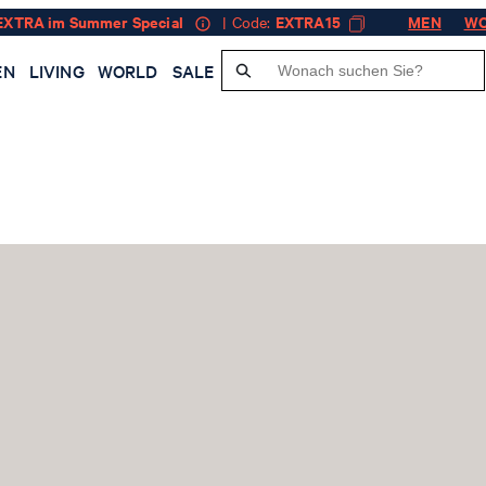
EXTRA im Summer Special
| Code:
EXTRA15
MEN
W
EN
LIVING
WORLD
SALE