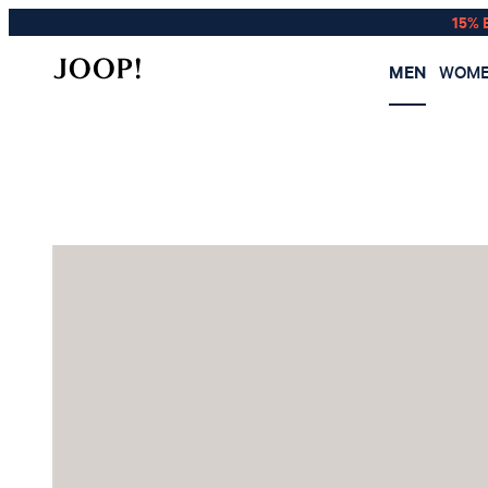
15% 
MEN
WOM