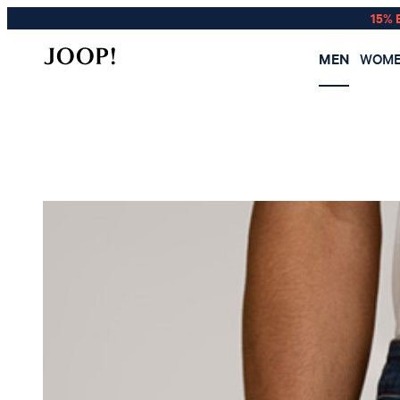
15% 
MEN
WOM