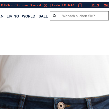
EXTRA im Summer Special
| Code:
EXTRA15
MEN
W
EN
LIVING
WORLD
SALE