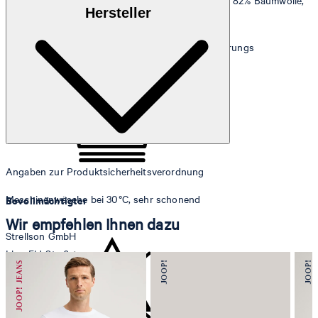
Fein strukturierter und leichter Stretch-Denim aus 82% Baumwolle,
Hersteller
16% Polyester und 2% Elasthan
Hinweis:
Enthält nichttextile Teile tierischen Ursprungs
Angaben zur Produktsicherheitsverordnung
Maschinenwäsche bei 30°C, sehr schonend
Bevollmächtigter
Wir empfehlen Ihnen dazu
Strellson GmbH
Line-Eid-Str. 6
78467 Konstanz
Deutschland