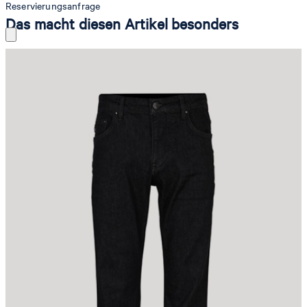
Reservierungsanfrage
Das macht diesen Artikel besonders
Die Re-Flex-Denim Mitch aus der JOOP! JEANS Kollektion erweist
sich dank innovativer Stretch-Qualität als komfortables Alltags-
Piece. Ein softer Baumwoll-Mix im lässigen MODERN FIT prägt das
klassische 5-Pocket-Design und verleiht angenehmen Komfort.
Used-Waschung und dezent platzierte Logo-Details runden das
Essential ab.