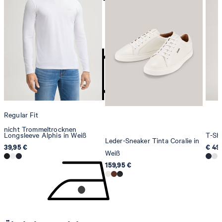
contact@strellson.com
Produzent
nicht bleichen
Strellson AG
Sonnenwiesenstrasse 21
8280 Kreuzlingen
Schweiz
Regular Fit
nicht Trommeltrocknen
Longsleeve Alphis in Weiß
T-Shi
Leder-Sneaker Tinta Coralie in
39,95 €
€ 49
Weiß
159,95 €