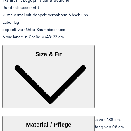
T-Shirt mit Logoprint auf Brusthöhe
Rundhalsausschnitt
kurze Ärmel mit doppelt vernähtem Abschluss
Labelflag
doppelt vernähter Saumabschluss
Ärmellänge in Größe M/48: 22 cm
Size & Fit
Das Model trägt die Größe M bei einer Körpergröße von 186 cm,
Material / Pflege
einem Brustumfang von 98 cm und einem Hüftumfang von 98 cm.