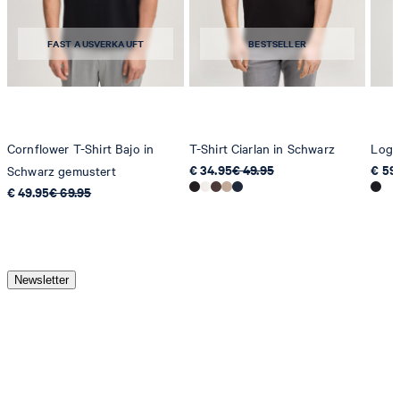
FAST AUSVERKAUFT
BESTSELLER
Cornflower T-Shirt Bajo in
T-Shirt Ciarlan in Schwarz
Logo
€ 34.95
€ 49.95
€ 59
Schwarz gemustert
€ 49.95
€ 69.95
Newsletter