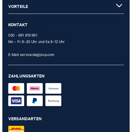
** Der Gutschein ist gültig ab einem Mindest-Kaufwert von 150 EUR
VORTEILE
(Wert nach Abzug von Retouren/Warenrückgaben) und kann
einmalig im offiziellen JOOP! Online-Shop oder in einem unserer
KONTAKT
Stores eingelöst werden.
030 - 991 919 961
Mo – Fr 8–20 Uhr und Sa 9–12 Uhr
E-Mail:
service.de@joop.com
ZAHLUNGSARTEN
VERSANDARTEN