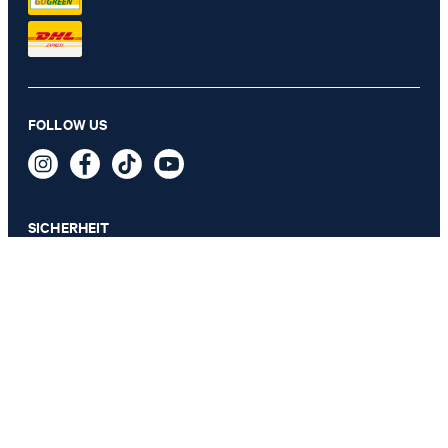
T-Shirt Axel in Schwarz
FOLLOW US
49,95 €
34,95 €
inkl. MwSt
GRÖSSE AUSWÄHLEN
SICHERHEIT
DATENSCHUTZ & IMPRESSUM
AGB
Datenschutz
Impressum
Cookie-Einstellungen
Barrierefreiheitserklärung
Barrierefreiheitsfunktionen