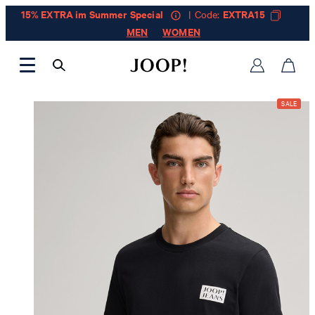
15% EXTRA im Summer Special
| Code:
EXTRA15
MEN
WOMEN