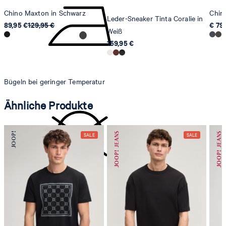
Chino Maxton in Schwarz
Chin
Leder-Sneaker Tinta Coralie in
89,95 €
129,95 €
€ 79
Weiß
159,95 €
Bügeln bei geringer Temperatur
Ähnliche Produkte
nicht reinigen