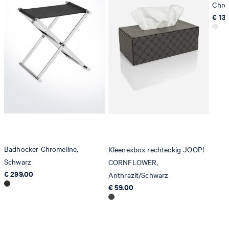
Chrom
€ 13
Badhocker Chromeline,
Kleenexbox rechteckig JOOP!
Schwarz
CORNFLOWER,
€ 299.00
Anthrazit/Schwarz
€ 59.00