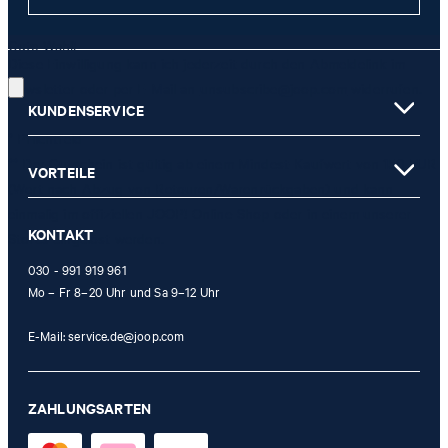
JETZT ANMELDEN
Gute Wahl!
Diese Einwilligung kann ich jederzeit durch den Abmeldelink im
Newsletter oder per E-Mail an
unsubscribe@joop.com
widerrufen.
KUNDENSERVICE
* Pflichtfeld
** Der Gutschein ist gültig ab einem Mindest-Kaufwert von 150 EUR
VORTEILE
(Wert nach Abzug von Retouren/Warenrückgaben) und kann
einmalig im offiziellen JOOP! Online-Shop oder in einem unserer
KONTAKT
Stores eingelöst werden.
030 - 991 919 961
Mo – Fr 8–20 Uhr und Sa 9–12 Uhr
E-Mail:
service.de@joop.com
ZAHLUNGSARTEN