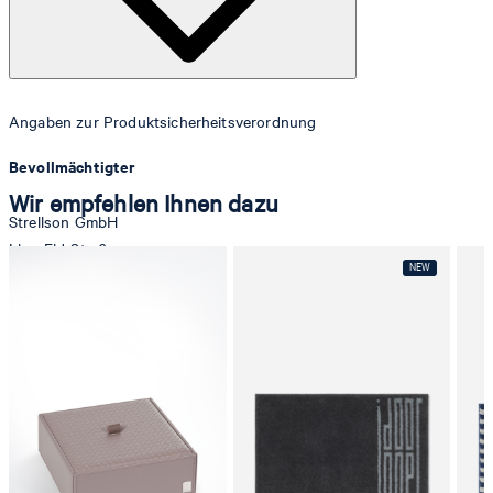
Angaben zur Produktsicherheitsverordnung
Bevollmächtigter
Wir empfehlen Ihnen dazu
Strellson GmbH
Line-Eid-Str. 6
78467 Konstanz
Deutschland
contact@strellson.com
Produzent
Strellson AG
Sonnenwiesenstrasse 21