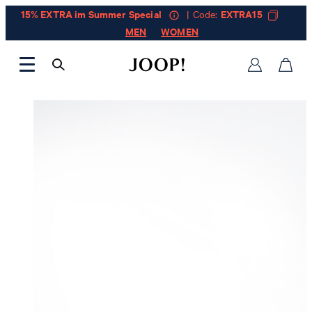
15% EXTRA im Summer Special
| Code:
EXTRA15
MEN
WOMEN