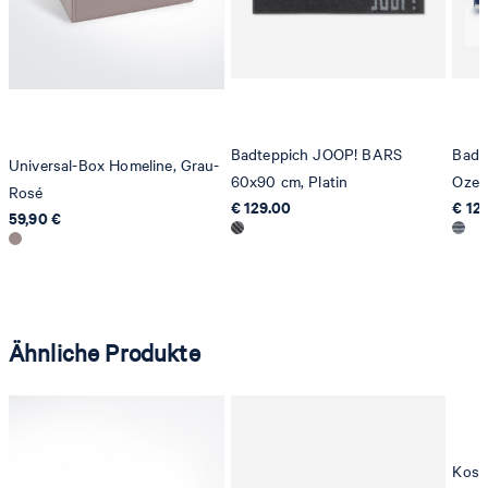
8280 Kreuzlingen
Schweiz
Badteppich JOOP! BARS
Badt
Universal-Box Homeline, Grau-
60x90 cm, Platin
Ozea
Rosé
€ 129.00
€ 12
59,90 €
Ähnliche Produkte
Kosm