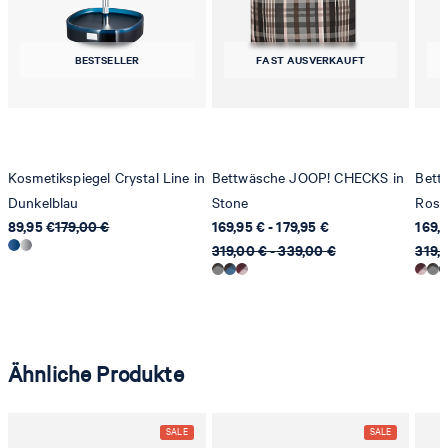
Sonnenwiesenstrasse 21
8280 Kreuzlingen
Schweiz
BESTSELLER
FAST AUSVERKAUFT
Kosmetikspiegel Crystal Line in
Bettwäsche JOOP! CHECKS in
Bett
Dunkelblau
Stone
Rose
89,95 €
179,00 €
169,95 € - 179,95 €
169,9
319,00 € - 339,00 €
319,
Ähnliche Produkte