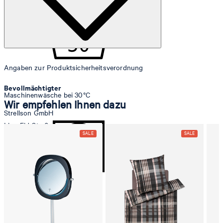
Angaben zur Produktsicherheitsverordnung
Bevollmächtigter
Maschinenwäsche bei 30°C
Wir empfehlen Ihnen dazu
Strellson GmbH
Line-Eid-Str. 6
78467 Konstanz
Deutschland
contact@strellson.com
Produzent
Trommeltrocknen allgemein
Strellson AG