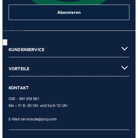
Aktionen, Produkt-Promotions zuzusenden.
Abonnieren
JETZT ANMELDEN
Gute Wahl!
Diese Einwilligung kann ich jederzeit durch den Abmeldelink im
Newsletter oder per E-Mail an
unsubscribe@joop.com
widerrufen.
KUNDENSERVICE
* Pflichtfeld
** Der Gutschein ist gültig ab einem Mindest-Kaufwert von 150 EUR
VORTEILE
(Wert nach Abzug von Retouren/Warenrückgaben) und kann
einmalig im offiziellen JOOP! Online-Shop oder in einem unserer
KONTAKT
Stores eingelöst werden.
030 - 991 919 961
Mo – Fr 8–20 Uhr und Sa 9–12 Uhr
E-Mail:
service.de@joop.com