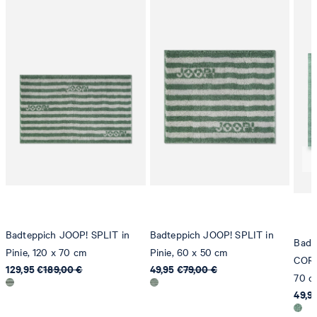
Badteppich JOOP! SPLIT in
Badteppich JOOP! SPLIT in
Badt
Pinie, 120 x 70 cm
Pinie, 60 x 50 cm
CORN
129,95 €
189,00 €
49,95 €
79,00 €
70 c
49,9