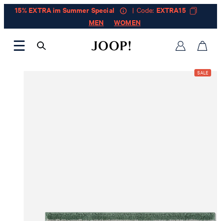
15% EXTRA im Summer Special
| Code:
EXTRA15
MEN
WOMEN